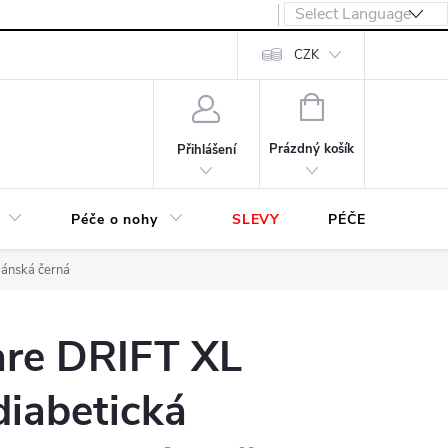
návka
CZK
NÁKUPNÍ
KOŠÍK
Prázdný košík
Přihlášení
Péče o nohy
SLEVY
PÉČE O OBUV
pánská černá
are DRIFT XL
iabetická