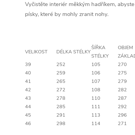
Vyčistěte interiér měkkým hadříkem, abyste
písky, které by mohly zranit nohy.
.
ŠÍŘKA
OBJEM
VELIKOST
DÉLKA STÉLKY
STÉLKY
ZÁKLA
39
252
105
270
40
259
106
275
41
265
107
279
42
272
108
282
43
278
110
287
44
285
111
292
45
291
113
296
46
298
114
271