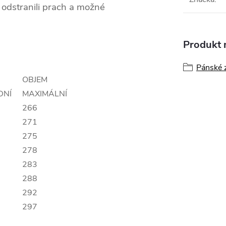
 odstranili prach a možné
Produkt n
Pánské 
OBJEM
DNÍ
MAXIMÁLNÍ
266
271
275
278
283
288
292
297