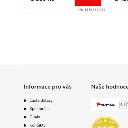
982-18202996
Kód:
18367699/42
Z
á
Informace pro vás
Naše hodnoce
p
Časté dotazy
Spolupráce
a
O nás
Kontakty