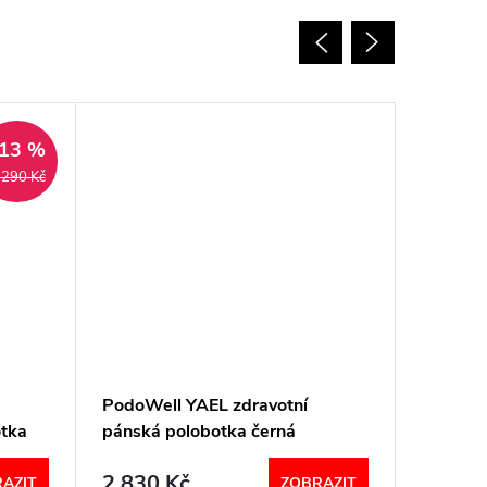
Akce
13 %
Tip
 290 Kč
PodoWell YAEL zdravotní
Nursing
tka
pánská polobotka černá
diabeti
černá
2 830 Kč
3 120
AZIT
ZOBRAZIT