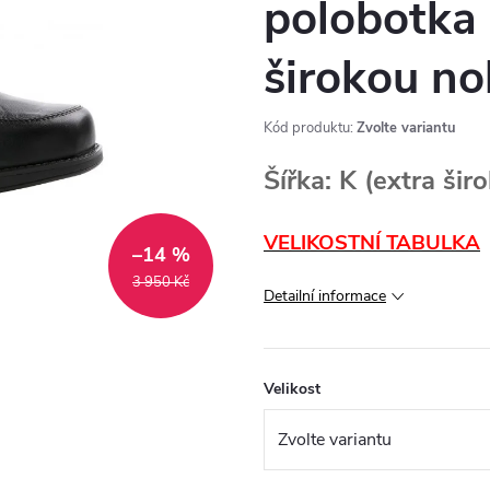
polobotka
širokou n
Kód produktu:
Zvolte variantu
Šířka: K (extra šir
VELIKOSTNÍ TABULKA
–14 %
3 950 Kč
Detailní informace
Velikost