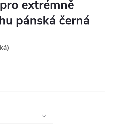
 pro extrémně
ohu pánská černá
oká)