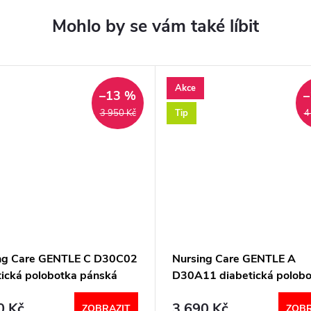
Akce
–13 %
–
Tip
3 950 Kč
4
ng Care GENTLE C D30C02
Nursing Care GENTLE A
tická polobotka pánská
D30A11 diabetická polobo
pánská černá
0 Kč
3 690 Kč
ZOBRAZIT
ZOBR