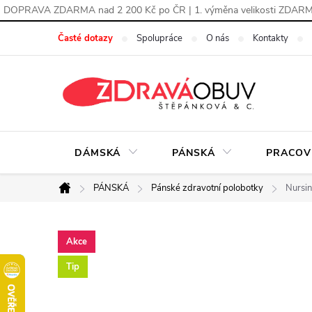
DOPRAVA ZDARMA nad 2 200 Kč po ČR | 1. výměna velikosti ZDAR
Přejít
Časté dotazy
Spolupráce
O nás
Kontakty
na
obsah
DÁMSKÁ
PÁNSKÁ
PRACOV
PÁNSKÁ
Pánské zdravotní polobotky
Nursin
Domů
Akce
Tip