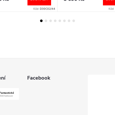
Kód:
D30C02/44
Kód:
ní
Facebook