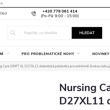
MA
+420 778 061 414
Obchodní podmínky
Podmínky ochrany osobních údajů
Moje objed
HLEDAT
NÍ
PRO PROBLEMATICKÉ NOHY
NOVINKY
g Care DRIFT XL D27XL11 diabetická polobotka pro extrémně širokou nohu 
Nursing C
D27XL11 d