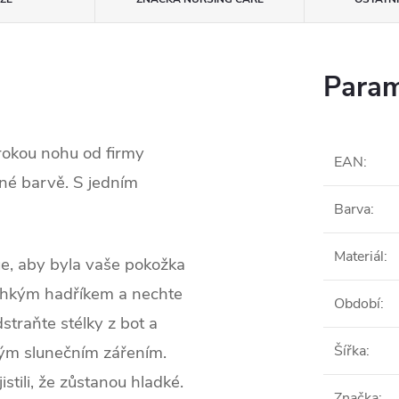
Param
rokou nohu od firmy
EAN
:
rné barvě. S jedním
Barva
:
Materiál
:
ue, aby byla vaše pokožka
vlhkým hadříkem a nechte
Období
:
traňte stélky z bot a
ým slunečním zářením.
Šířka
:
istili, že zůstanou hladké.
Značka
: