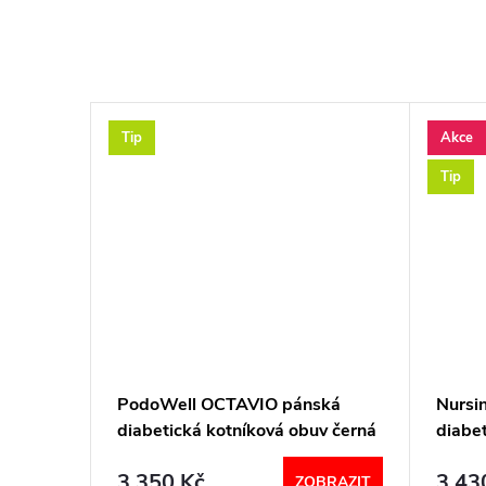
Tip
Akce
Tip
ová
PodoWell OCTAVIO pánská
Nursi
 05704-
diabetická kotníková obuv černá
diabe
hnědá
3 350 Kč
3 43
BRAZIT
ZOBRAZIT