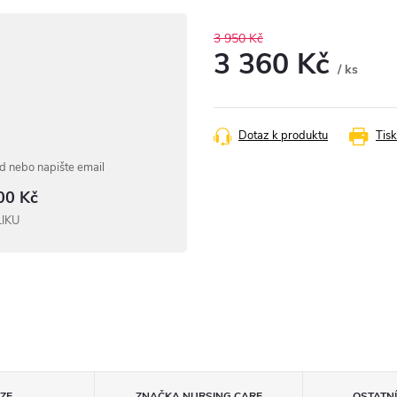
3 950 Kč
3 360 Kč
/ ks
Měrná
cena:
Dotaz k produktu
Tisk
 nebo napište email
00 Kč
LIKU
ZE
ZNAČKA
NURSING CARE
OSTATN