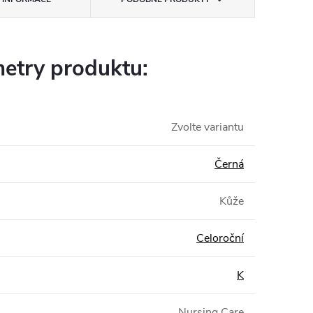
etry produktu:
Zvolte variantu
Černá
Kůže
Celoroční
K
Nursing Care