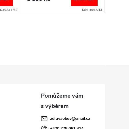
D30A11/42
Kód:
4962/43
zdravaobuv
@
email.cz
+420 778 061 414