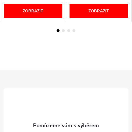
ZOBRAZIT
ZOBRAZIT
Z
á
p
a