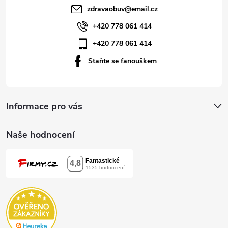
t
zdravaobuv
@
email.cz
í
+420 778 061 414
+420 778 061 414
Staňte se fanouškem
Informace pro vás
Naše hodnocení