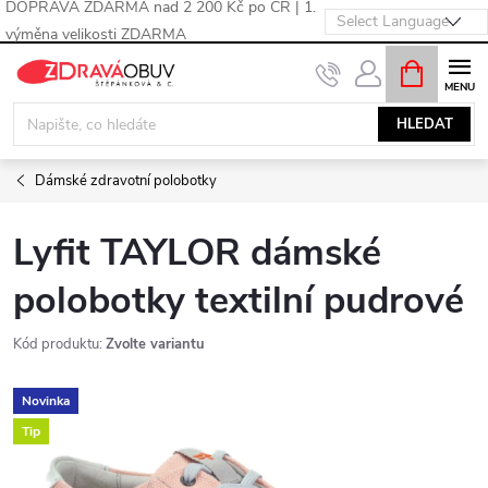
DOPRAVA ZDARMA nad 2 200 Kč po ČR | 1.
výměna velikosti ZDARMA
Přejít
NÁKUPNÍ
KOŠÍK
na
obsah
HLEDAT
Dámské zdravotní polobotky
Lyfit TAYLOR dámské
polobotky textilní pudrové
Kód produktu:
Zvolte variantu
Novinka
Tip