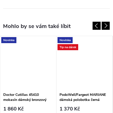
Novinka
Novinka
Tip na dárek
Doctor Cutillas 45410
PodoWell/Fargeot MARIANE
mokasín dámský bronzový
dámská polobotka černá
1 860 Kč
1 370 Kč