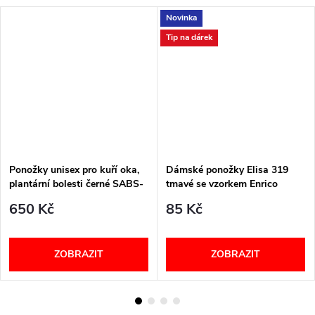
Novinka
Tip na dárek
Ponožky unisex pro kuří oka,
Dámské ponožky Elisa 319
plantární bolesti černé SABS-
tmavé se vzorkem Enrico
SABM-SABL PodoSolution
Coveri
650 Kč
85 Kč
ZOBRAZIT
ZOBRAZIT