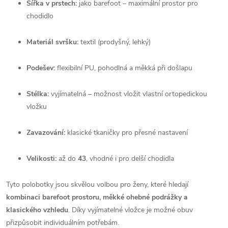
Šířka v prstech:
 jako barefoot – maximální prostor pro 
chodidlo
Materiál svršku:
 textil (prodyšný, lehký)
Podešev:
 flexibilní PU, pohodlná a měkká při došlapu
Stélka:
 vyjímatelná – možnost vložit vlastní ortopedickou 
vložku
Zavazování:
 klasické tkaničky pro přesné nastavení
Velikosti:
 až do 
43
, vhodné i pro delší chodidla
Tyto polobotky jsou skvělou volbou pro ženy, které hledají 
kombinaci barefoot prostoru, měkké ohebné podrážky a 
klasického vzhledu
. Díky vyjímatelné vložce je možné obuv 
přizpůsobit individuálním potřebám.