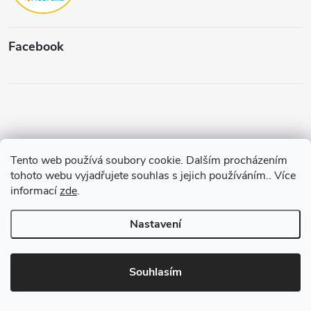
Facebook
Tento web používá soubory cookie. Dalším procházením
Copyright 2026
Štěpánková & C.
. Všechna práva vyhrazena.
Upravit
tohoto webu vyjadřujete souhlas s jejich používáním.. Více
nastavení cookies
informací
zde
.
Vytvořil a spravuje
Pohání Shoptet
Nastavení
Souhlasím
3% SLEVA NA PRVNÍ NÁKUP