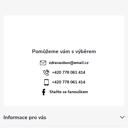
Z
á
p
a
t
zdravaobuv
@
email.cz
í
+420 778 061 414
+420 778 061 414
Staňte se fanouškem
Informace pro vás