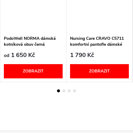
PodoWell NORMA dámská
Nursing Care CRAVO C5711
kotníková obuv černá
komfortní pantofle dámské
černé
1 650 Kč
1 790 Kč
od
ZOBRAZIT
ZOBRAZIT