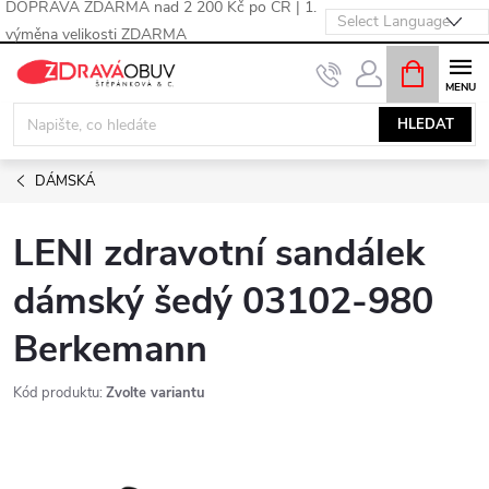
DOPRAVA ZDARMA nad 2 200 Kč po ČR | 1.
výměna velikosti ZDARMA
Přejít
NÁKUPNÍ
KOŠÍK
na
obsah
HLEDAT
DÁMSKÁ
LENI zdravotní sandálek
dámský šedý 03102-980
Berkemann
Kód produktu:
Zvolte variantu