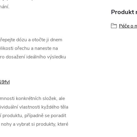
mání.
Produkt n
Péče o 
řepejte dózu a otočte ji dnem
likosti ořechu a naneste na
ro dosažení ideálního výsledku
9fvI
mnosti konkrétních složek, ale
ividuální vlastnosti kyždého těla
ení produktu, případně se poradit
nohy a vybrat si produkty, které