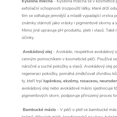
Kyselina mléčná
- Kyselina mléčná se v kosmetice 
exfoliační schopnosti (rozpouští látky, které drží 
tím se odhaluje jemnější a mladě vypadající vrstva 
známky stárnutí jako vrásky i pigmentové skvrny a s
Mimo jiné upravuje pH produktu, pleti i vlasů. Také m
účinky.
Avokádový olej
- Avokádo, respektive avokádový o
cenným pomocníkem v kosmetické péči. Používá se h
náročné a suché pokožky a vlasů. Avokádový olej 
regeneraci pokožky, pomáhá změkčovat ztvrdlou kůž
ty, kteří trpí
lupénkou, ekzémy, rosaceou, neurode
avokádový olej nebo avokádové máslo sjednocuje tón
pigmentových skvrn, podporuje přirozený proces tv
Bambucké máslo
- V péči o pleť se bambucké más