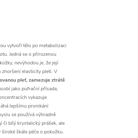
ou vytvoří tělo po metabolizaci
potu. Jedná se o přirozenou
ožky, nevýhodou je, že její
zhoršení elasticity pleti. V
ovanou pleť, zamezuje ztrátě
sobí jako pufrační přísada,
oncentracích vykazuje
máhá lepšímu pronikání
myslu se používá výhradně
i bílý krystalický prášek, ale
 v široké škále péče o pokožku.