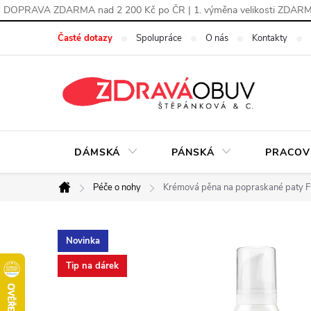
DOPRAVA ZDARMA nad 2 200 Kč po ČR | 1. výměna velikosti ZDAR
Přejít
Časté dotazy
Spolupráce
O nás
Kontakty
na
obsah
DÁMSKÁ
PÁNSKÁ
PRACOV
Péče o nohy
Krémová pěna na popraskané paty 
Domů
Novinka
Tip na dárek