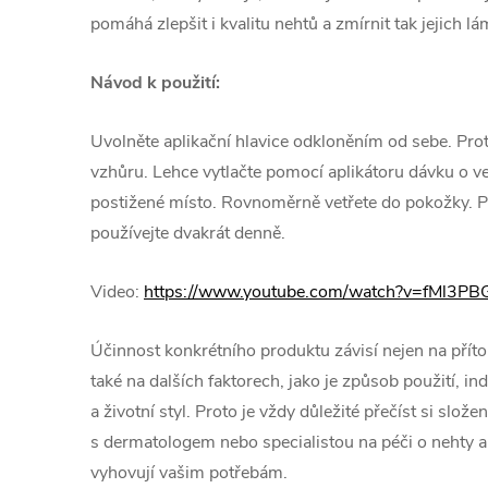
pomáhá zlepšit i kvalitu nehtů a zmírnit tak jejich lá
Návod k použití:
Uvolněte aplikační hlavice odkloněním od sebe. Prot
vzhůru. Lehce vytlačte pomocí aplikátoru dávku o ve
postižené místo. Rovnoměrně vetřete do pokožky. P
používejte dvakrát denně.
Video:
https://www.youtube.com/watch?v=fMl3PBG
Účinnost konkrétního produktu závisí nejen na příto
také na dalších faktorech, jako je způsob použití, ind
a životní styl. Proto je vždy důležité přečíst si slož
s dermatologem nebo specialistou na péči o nehty a 
vyhovují vašim potřebám.