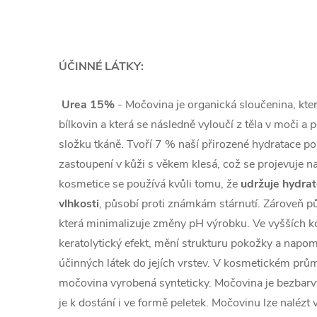
ÚČINNÉ LÁTKY:
Urea 15%
- Močovina je organická sloučenina, kter
bílkovin a která se následně vyloučí z těla v moči a 
složku tkáně. Tvoří 7 % naší přirozené hydratace pok
zastoupení v kůži s věkem klesá, což se projevuje na 
kosmetice se používá kvůli tomu, že
udržuje hydrat
vlhkosti
, působí proti známkám stárnutí. Zároveň pů
která minimalizuje změny pH výrobku. Ve vyšších k
keratolytický efekt, mění strukturu pokožky a napo
účinných látek do jejích vrstev. V kosmetickém prů
močovina vyrobená synteticky. Močovina je bezbarvý č
je k dostání i ve formě peletek. Močovinu lze nalézt