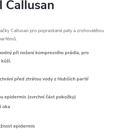
 Callusan
ky Callusan pro popraskané paty a zrohovatělou
 parfémů.
hodný při nošení kompresního prádla, pro
 kůží.
chrání před ztrátou vody z hlubších partií
u epidermis (svrchní část pokožky)
í oka
užnost epidermis