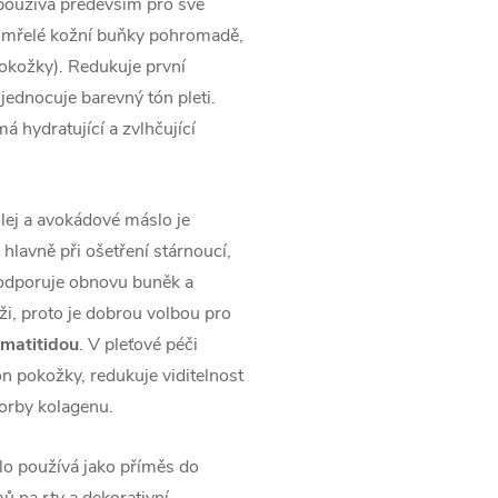
používá především pro své
odumřelé kožní buňky pohromadě,
pokožky). Redukuje první
jednocuje barevný tón pleti.
á hydratující a zvlhčující
lej a avokádové máslo je
lavně při ošetření stárnoucí,
podporuje obnovu buněk a
i, proto je dobrou volbou pro
rmatitidou
. V pleťové péči
 pokožky, redukuje viditelnost
orby kolagenu.
lo používá jako příměs do