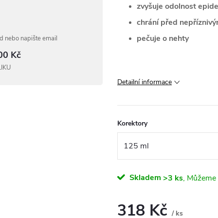
zvyšuje odolnost epid
chrání před nepříznivým
pečuje o nehty
 nebo napište email
00 Kč
LIKU
Detailní informace
Korektory
Skladem
>3 ks
318 Kč
/ ks