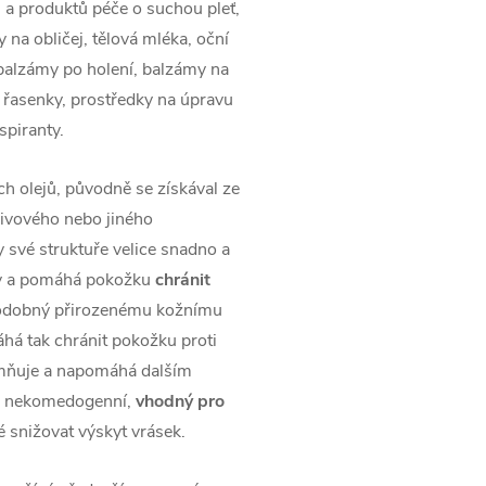
a produktů péče o suchou pleť,
y na obličej, tělová mléka, oční
 balzámy po holení, balzámy na
, řasenky, prostředky na úpravu
spiranty.
ých olejů, původně se získával ze
olivového nebo jiného
ky své struktuře velice snadno a
nky a pomáhá pokožku
chránit
podobný přirozenému kožnímu
há tak chránit pokožku proti
emňuje a napomáhá dalším
 Je nekomedogenní,
vhodný pro
snižovat výskyt vrásek.