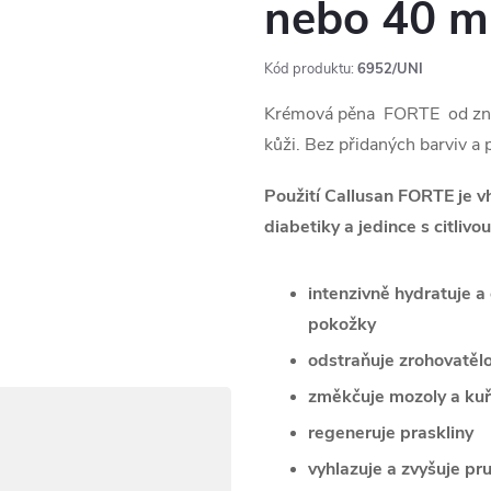
nebo 40 ml
Kód produktu:
6952/UNI
Krémová pěna FORTE od znač
kůži. Bez přidaných barviv a
Použití Callusan FORTE je v
diabetiky a jedince s citlivou
intenzivně hydratuje a 
pokožky
odstraňuje zrohovatělo
změkčuje mozoly a kuř
regeneruje praskliny
vyhlazuje a zvyšuje pr