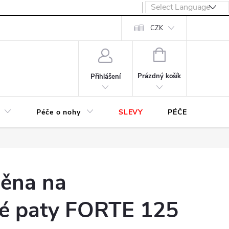
návka
CZK
NÁKUPNÍ
KOŠÍK
Prázdný košík
Přihlášení
Péče o nohy
SLEVY
PÉČE O OBUV
ěna na
é paty FORTE 125