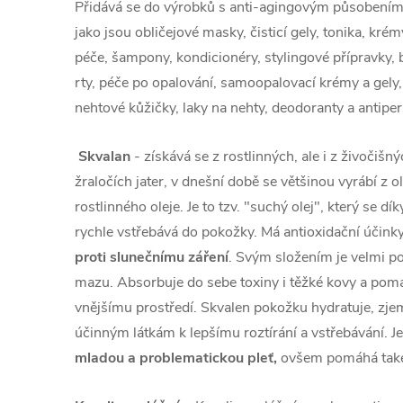
Přidává se do výrobků s anti-agingovým působením 
jako jsou obličejové masky, čisticí gely, tonika, krém
péče, šampony, kondicionéry, stylingové přípravky,
rty, péče po opalování, samoopalovací krémy a gely
nehtové kůžičky, laky na nehty, deodoranty a antiper
Skvalan
- získává se z rostlinných, ale i z živočišn
žraločích jater, v dnešní době se většinou vyrábí z 
rostlinného oleje. Je to tzv. "suchý olej", který se dí
rychle vstřebává do pokožky. Má antioxidační úči
proti slunečnímu záření
. Svým složením je velmi 
mazu. Absorbuje do sebe toxiny i těžké kovy a pomá
vnějšímu prostředí. Skvalen pokožku hydratuje, zj
účinným látkám k lepšímu roztírání a vstřebávání.
mladou a problematickou pleť,
ovšem pomáhá také 