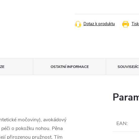
Měrná
cena:
Dotaz k produktu
Tisk
ZE
OSTATNÍ INFORMACE
SOUVISEJÍ
Param
tetické močoviny), avokádový
EAN
:
o péči o pokožku nohou. Pěna
její přirozenou pružnost. Tím