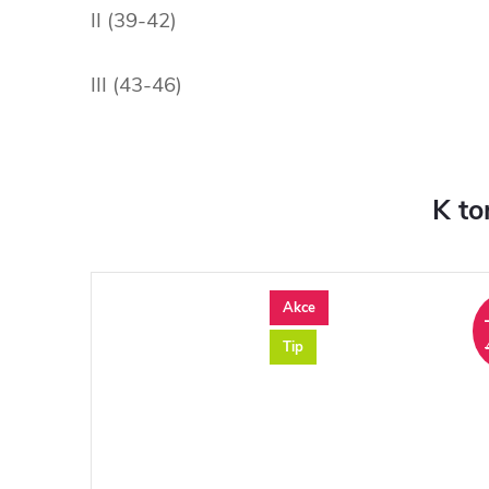
II (39-42)
III (43-46)
K to
Akce
Tip