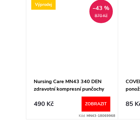
Výprodej
–25 %
–43 %
470 Kč
870 Kč
 DEN
Nursing Care MN43 340 DEN
COVE
čochy
zdravotní kompresní punčochy
ponož
unisex béžové
490 Kč
85 K
BRAZIT
ZOBRAZIT
Kód:
MN23
Kód:
MN43-18069968