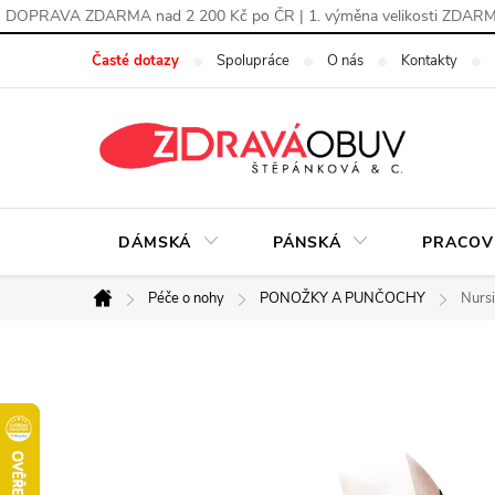
DOPRAVA ZDARMA nad 2 200 Kč po ČR | 1. výměna velikosti ZDAR
Přejít
Časté dotazy
Spolupráce
O nás
Kontakty
na
obsah
DÁMSKÁ
PÁNSKÁ
PRACOV
Péče o nohy
PONOŽKY A PUNČOCHY
Nurs
Domů