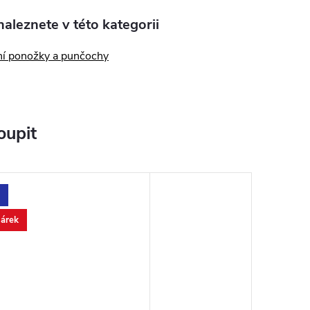
aleznete v této kategorii
ní ponožky a punčochy
oupit
dárek