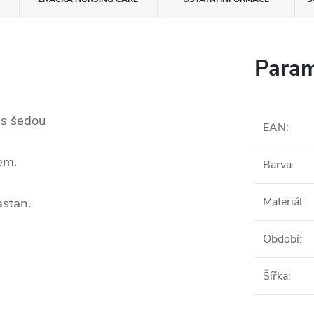
Param
 s šedou
EAN
:
em.
Barva
:
stan.
Materiál
:
Období
:
Šířka
: