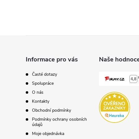
Z
á
Informace pro vás
Naše hodnoce
p
Časté dotazy
Spolupráce
a
O nás
t
Kontakty
Obchodní podmínky
í
Podmínky ochrany osobních
údajů
Moje objednávka