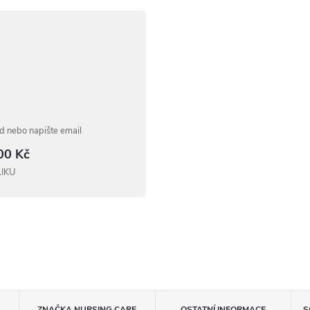
 nebo napište email
00 Kč
LIKU
ZNAČKA
NURSING CARE
OSTATNÍ INFORMACE
S