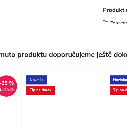
Produkt n
Zdravot
muto produktu doporučujeme ještě dok
Novinka
Novinka
–28 %
Tip na dárek
Tip na 
4 159 Kč