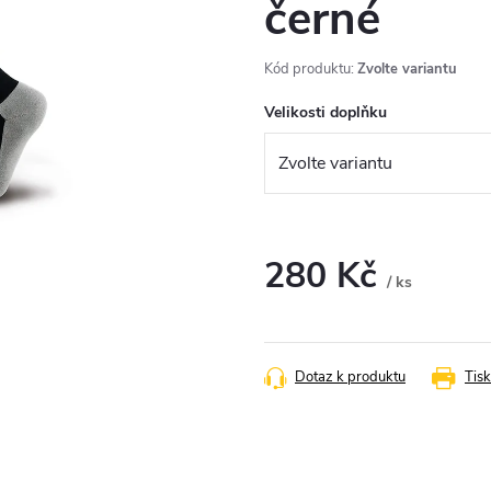
černé
Kód produktu:
Zvolte variantu
Velikosti doplňku
280 Kč
/ ks
Měrná
cena:
Dotaz k produktu
Tisk