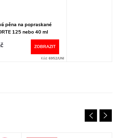
á pěna na popraskané
ORTE 125 nebo 40 ml
an
č
ZOBRAZIT
Kód:
6952/UNI