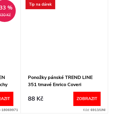
Tip na dárek
Tip na d
33 %
830 Kč
EN
Ponožky pánské TREND LINE
Ponožk
ochy
351 tmavé Enrico Coveri
349 tma
88 Kč
88 Kč
AZIT
ZOBRAZIT
-18069971
Kód:
6913/UNI