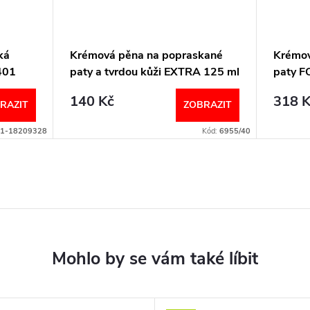
ká
Krémová pěna na popraskané
Krémov
401
paty a tvrdou kůži EXTRA 125 ml
paty F
Callusan
Callus
140 Kč
318 K
RAZIT
ZOBRAZIT
1-18209328
Kód:
6955/40