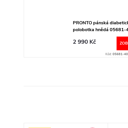
PRONTO pánská diabetic
polobotka hnědá 05681-
Berkemann
2 990 Kč
ZOB
Kód:
05681-40