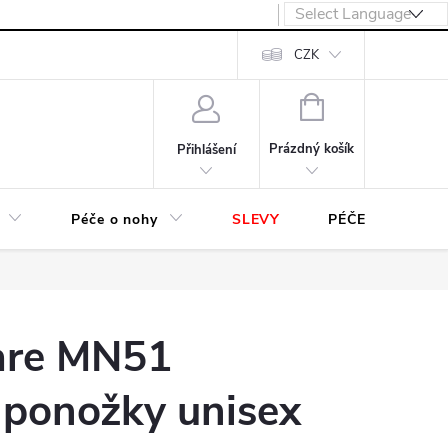
návka
CZK
NÁKUPNÍ
KOŠÍK
Prázdný košík
Přihlášení
Péče o nohy
SLEVY
PÉČE O OBUV
are MN51
 ponožky unisex