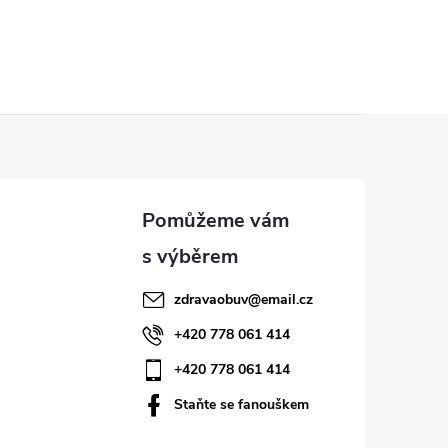
zdravaobuv
@
email.cz
+420 778 061 414
+420 778 061 414
Staňte se fanouškem