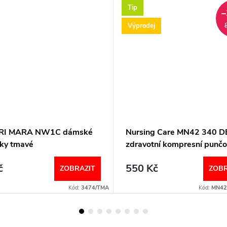
Tip
–
Výprodej
RI MARA NW1C dámské
Nursing Care MN42 340 D
ky tmavé
zdravotní kompresní punč
unisex béžové
č
550 Kč
ZOBRAZIT
ZOBR
Kód:
3474/TMA
Kód:
MN42