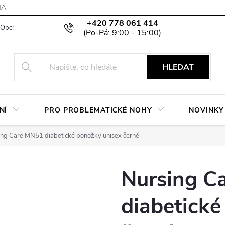
MA
+420 778 061 414
Obchodní podmínky
Podmínky ochrany osobních údajů
Moje objed
HLEDAT
NÍ
PRO PROBLEMATICKÉ NOHY
NOVINKY
ing Care MN51 diabetické ponožky unisex černé
Nursing C
diabetické