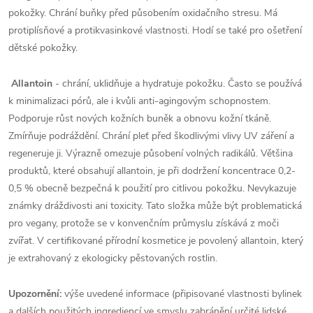
pokožky. Chrání buňky před působením oxidačního stresu. Má
protiplísňové a protikvasinkové vlastnosti. Hodí se také pro ošetření
dětské pokožky.
Allantoin
-
chrání, uklidňuje a hydratuje pokožku. Často se používá
k minimalizaci pórů, ale i kvůli anti-agingovým schopnostem.
Podporuje růst nových kožních buněk a obnovu kožní tkáně.
Zmírňuje podráždění. Chrání pleť před škodlivými vlivy UV záření a
regeneruje ji. Výrazně omezuje působení volných radikálů. Většina
produktů, které obsahují allantoin, je při dodržení koncentrace 0,2-
0,5 % obecně bezpečná k použití pro citlivou pokožku. Nevykazuje
známky dráždivosti ani toxicity. Tato složka může být problematická
pro vegany, protože se v konvenčním průmyslu získává z moči
zvířat. V certifikované přírodní kosmetice je povolený allantoin, který
je extrahovaný z ekologicky pěstovaných rostlin.
Upozornění:
výše uvedené informace (připisované vlastnosti bylinek
a dalších použitých ingrediencí ve smyslu zabránění určité lidské