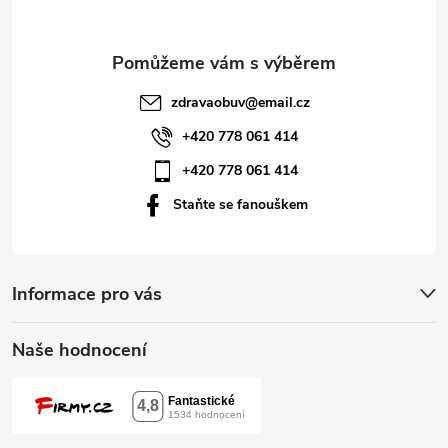
a
t
zdravaobuv
@
email.cz
í
+420 778 061 414
+420 778 061 414
Staňte se fanouškem
Informace pro vás
Naše hodnocení