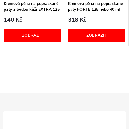
Krémová pěna na popraskané
Krémová pěna na popraskané
paty a tvrdou kůži EXTRA 125
paty FORTE 125 nebo 40 ml
ml Callusan
Callusan
140 Kč
318 Kč
ZOBRAZIT
ZOBRAZIT
Z
á
p