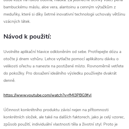
bambuckému máslu, aloe vera, alantoinu a cenným výtažkům z
meduňky, které si díky šetrné inovativní technologii uchovaly většinu
vzácných látek.
Návod k použití:
Uvolněte aplikační hlavice odkloněním od sebe. Protřepejte dózu a
otočte ji dnem vzhůru. Lehce vytlačte pomocí aplikátoru dávku o
velikosti ořechu a naneste na postižené místo. Rovnoměrně vetřete
do pokožky. Pro dosažení ideálního výsledku používejte dvakrát
denně.
https://www.youtube.com/watch?v=fMl3PBG9fvI
Účinnost konkrétního produktu závisí nejen na přítomnosti
konkrétních složek, ale také na dalších faktorech, jako je celý vzorec,
způsob použití, individuální vlastnosti těla a životní styl. Proto je