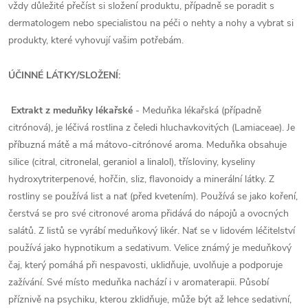
vždy důležité přečíst si složení produktu, případně se poradit s
dermatologem nebo specialistou na péči o nehty a nohy a vybrat si
produkty, které vyhovují vašim potřebám.
ÚČINNÉ LÁTKY/SLOŽENÍ:
Extrakt z meduňky lékařské
-
Meduňka lékařská (případně
citrónová), je léčivá rostlina z čeledi hluchavkovitých (Lamiaceae). Je
příbuzná mátě a má mátovo-citrónové aroma. Meduňka obsahuje
silice (citral, citronelal, geraniol a linalol), třísloviny, kyseliny
hydroxytriterpenové, hořčin, sliz, flavonoidy a minerální látky. Z
rostliny se používá list a nať (před kvetením). Používá se jako koření,
čerstvá se pro své citronové aroma přidává do nápojů a ovocných
salátů. Z listů se vyrábí meduňkový likér. Nať se v lidovém léčitelství
používá jako hypnotikum a sedativum. Velice známý je meduňkový
čaj, který pomáhá při nespavosti, uklidňuje, uvolňuje a podporuje
zažívání.
Své místo meduňka nachází i v aromaterapii. Působí
příznivě na psychiku, kterou zklidňuje, může být až lehce sedativní,