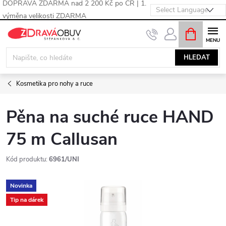
DOPRAVA ZDARMA nad 2 200 Kč po ČR | 1.
výměna velikosti ZDARMA
Přejít
NÁKUPNÍ
KOŠÍK
na
obsah
HLEDAT
Kosmetika pro nohy a ruce
Pěna na suché ruce HAND
75 m Callusan
Kód produktu:
6961/UNI
Novinka
Tip na dárek