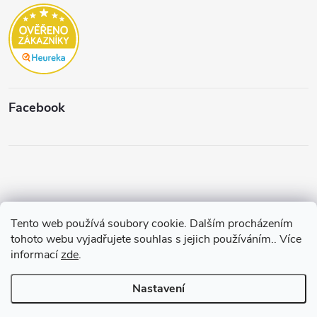
Facebook
Tento web používá soubory cookie. Dalším procházením
Copyright 2026
Štěpánková & C.
. Všechna práva vyhrazena.
Upravit
tohoto webu vyjadřujete souhlas s jejich používáním.. Více
nastavení cookies
informací
zde
.
Vytvořil a spravuje
Pohání Shoptet
Nastavení