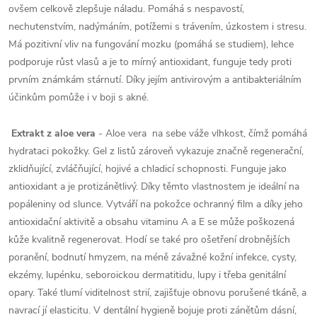
ovšem celkově zlepšuje náladu. Pomáhá s nespavostí,
nechutenstvím, nadýmáním, potížemi s trávením, úzkostem i stresu.
Má pozitivní vliv na fungování mozku (pomáhá se studiem), lehce
podporuje růst vlasů a je to mírný antioxidant, funguje tedy proti
prvním známkám stárnutí. Díky jejím antivirovým a antibakteriálním
účinkům pomůže i v boji s akné.
Extrakt z aloe vera
- Aloe vera na sebe váže vlhkost, čímž pomáhá
hydrataci pokožky. Gel z listů zároveň vykazuje značně regenerační,
zklidňující, zvláčňující, hojivé a chladicí schopnosti. Funguje jako
antioxidant a je protizánětlivý. Díky těmto vlastnostem je ideální na
popáleniny od slunce. Vytváří na pokožce ochranný film a díky jeho
antioxidační aktivitě a obsahu vitaminu A a E se může poškozená
kůže kvalitně regenerovat. Hodí se také pro ošetření drobnějších
poranění, bodnutí hmyzem, na méně závažné kožní infekce, cysty,
ekzémy, lupénku, seboroickou dermatitidu, lupy i třeba genitální
opary. Také tlumí viditelnost strií, zajišťuje obnovu porušené tkáně, a
navrací jí elasticitu. V dentální hygieně bojuje proti zánětům dásní,