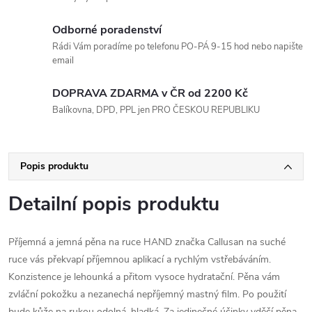
Odborné poradenství
Rádi Vám poradíme po telefonu PO-PÁ 9-15 hod nebo napište
email
DOPRAVA ZDARMA v ČR od 2200 Kč
Balíkovna, DPD, PPL jen PRO ČESKOU REPUBLIKU
Popis produktu
Detailní popis produktu
Příjemná a jemná pěna na ruce HAND značka Callusan na suché
ruce vás překvapí příjemnou aplikací a rychlým vstřebáváním.
Konzistence je lehounká a přitom vysoce hydratační. Pěna vám
zvláční pokožku a nezanechá nepříjemný mastný film. Po použití
bude kůže na rukou odolná, hladká. Za jedinečné účinky vděčí pěna