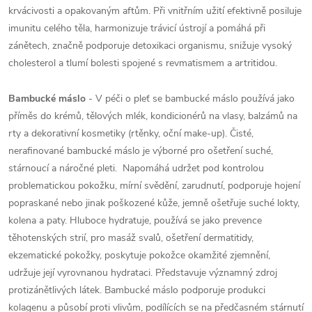
krvácivosti a opakovaným aftům. Při vnitřním užití efektivně posiluje
imunitu celého těla, harmonizuje trávicí ústrojí a pomáhá při
zánětech, značně podporuje detoxikaci organismu, snižuje vysoký
cholesterol a tlumí bolesti spojené s revmatismem a artritidou.
Bambucké máslo
- V péči o pleť se bambucké máslo používá jako
příměs do krémů, tělových mlék, kondicionérů na vlasy, balzámů na
rty a dekorativní kosmetiky (rtěnky, oční make-up). Čisté,
nerafinované bambucké máslo je výborné pro ošetření suché,
stárnoucí a náročné pleti. Napomáhá udržet pod kontrolou
problematickou pokožku, mírní svědění, zarudnutí, podporuje hojení
popraskané nebo jinak poškozené kůže, jemně ošetřuje suché lokty,
kolena a paty. Hluboce hydratuje, používá se jako prevence
těhotenských strií, pro masáž svalů, ošetření dermatitidy,
ekzematické pokožky, poskytuje pokožce okamžité zjemnění,
udržuje její vyrovnanou hydrataci. Představuje významný zdroj
protizánětlivých látek. Bambucké máslo podporuje produkci
kolagenu a působí proti vlivům, podílících se na předčasném stárnutí