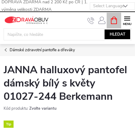
DOPRAVA ZDARMA nad 2 200 Kč po ČR | 1.
výměna velikosti ZDARMA
Přejít
NÁKUPNÍ
KOŠÍK
na
obsah
HLEDAT
Dámské zdravotní pantofle a dřeváky
JANNA halluxový pantofel
dámský bílý s květy
01027-244 Berkemann
Kód produktu:
Zvolte variantu
Tip