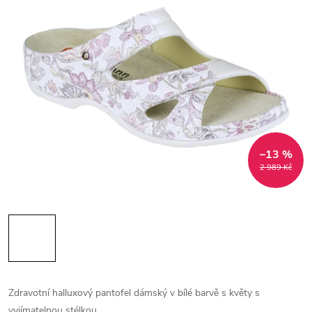
–13 %
2 989 Kč
Zdravotní halluxový pantofel dámský v bílé barvě s květy s
vyjímatelnou stélkou.