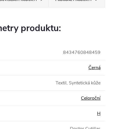
etry produktu:
8434760848459
Černá
Textil, Syntetická kůže
Celoroční
H
Doctor Cutillas