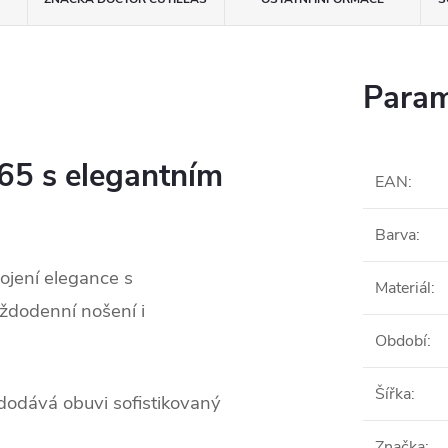
Param
765 s elegantním
EAN
:
Barva
:
pojení elegance s
Materiál
:
ždodenní nošení i
Období
:
Šířka
:
odává obuvi sofistikovaný
Značka
: