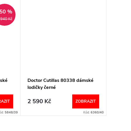
Akce
50 %
 940 Kč
mské
Doctor Cutillas 80338 dámské
Doctor 
lodičky černé
lodičky
2 590 Kč
1 890
AZIT
ZOBRAZIT
ód:
5848/39
Kód:
6360/40