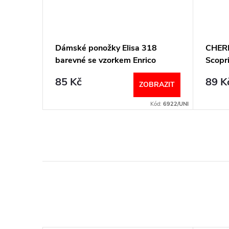
erné a
Dámské ponožky Elisa 318
CHERR
barevné se vzorkem Enrico
Scopr
Coveri
85 Kč
89 K
BRAZIT
ZOBRAZIT
Kód:
5755/BIL
Kód:
6922/UNI