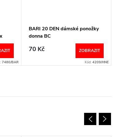
BARI 20 DEN dámské ponožky
Dámské
x
donna BC
kosočtv
70 Kč
85 Kč
AZIT
ZOBRAZIT
:
7480/BAR
Kód:
4209/HNE