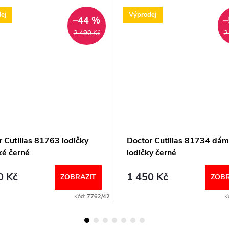
ej
Výprodej
–44 %
–
2 490 Kč
2
 Cutillas 81763 lodičky
Doctor Cutillas 81734 dá
é černé
lodičky černé
0 Kč
1 450 Kč
ZOBRAZIT
ZOBR
Kód:
7762/42
K