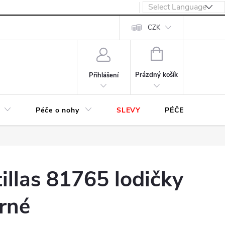
návka
CZK
NÁKUPNÍ
KOŠÍK
Prázdný košík
Přihlášení
Péče o nohy
SLEVY
PÉČE O OBUV
illas 81765 lodičky
rné