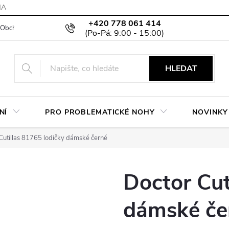
MA
+420 778 061 414
Obchodní podmínky
Podmínky ochrany osobních údajů
Moje objed
HLEDAT
NÍ
PRO PROBLEMATICKÉ NOHY
NOVINKY
Cutillas 81765 lodičky dámské černé
Doctor Cut
dámské če