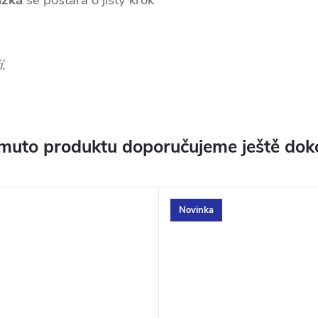
ážka
se postará o jistý krok
.
muto produktu doporučujeme ještě dok
Novinka