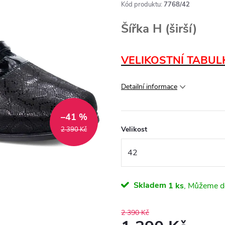
Kód produktu:
7768/42
Šířka H (širší)
VELIKOSTNÍ TABUL
Detailní informace
–41 %
Velikost
2 390 Kč
Skladem
1 ks
2 390 Kč