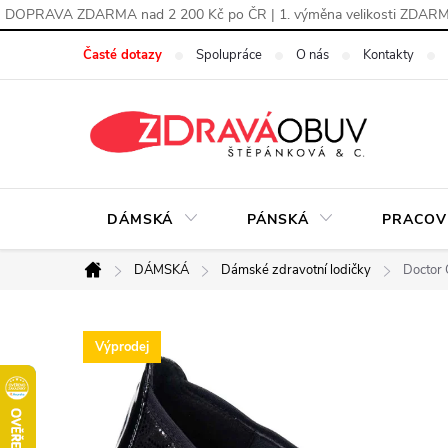
DOPRAVA ZDARMA nad 2 200 Kč po ČR | 1. výměna velikosti ZDAR
Přejít
Časté dotazy
Spolupráce
O nás
Kontakty
na
obsah
DÁMSKÁ
PÁNSKÁ
PRACOV
DÁMSKÁ
Dámské zdravotní lodičky
Doctor 
Domů
Výprodej