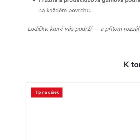
Pružná a protiskluzová gumová podr
na každém povrchu.
Lodičky, které vás podrží — a přitom rozzáří
K to
Tip na dárek