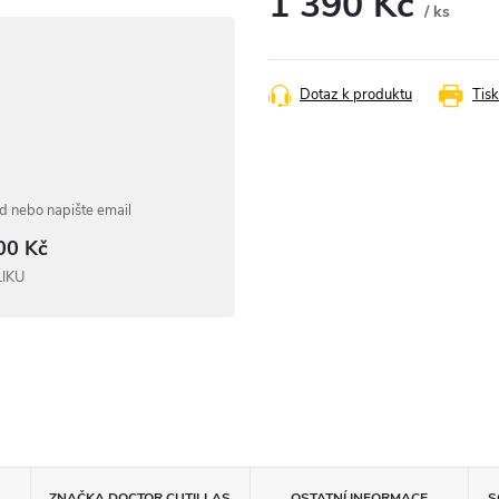
1 390 Kč
/ ks
Měrná
cena:
Dotaz k produktu
Tisk
 nebo napište email
00 Kč
LIKU
ZNAČKA
DOCTOR CUTILLAS
OSTATNÍ INFORMACE
S