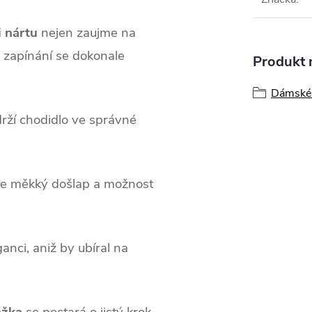
i nártu
nejen zaujme na
u zapínání se dokonale
Produkt n
Dámské 
drží chodidlo ve správné
uje měkký došlap a možnost
anci, aniž by ubíral na