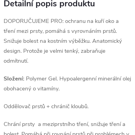
Detailní popis produktu
DOPORUČUJEME PRO: ochranu na kuří oko a
tření mezi prsty, pomáhá s vyrovnáním prstů.
Snižuje bolest na kostním výběžku. Anatomický
design. Protože je velmi tenký, zabraňuje
odmítnutí.
Složení:
Polymer Gel. Hypoalergenní minerální olej
obohacený o vitamíny.
Oddělovač prstů + chránič kloubů.
Chrání prsty a meziprstního tření, snižuje tření a
bolest. Pomáhá při rovnání prstů při problémech v