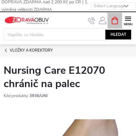
DOPRAVA ZDARMA nad 2 200 Kč po ČR | 1.
výměna velikosti ZDARMA
Přejít
NÁKUPNÍ
KOŠÍK
na
obsah
HLEDAT
VLOŽKY A KOREKTORY
Nursing Care E12070
chránič na palec
Kód produktu:
3936/UNI