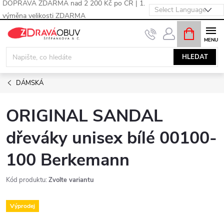
DOPRAVA ZDARMA nad 2 200 Kč po ČR | 1.
výměna velikosti ZDARMA
Přejít
NÁKUPNÍ
KOŠÍK
na
obsah
HLEDAT
DÁMSKÁ
ORIGINAL SANDAL
dřeváky unisex bílé 00100-
100 Berkemann
Kód produktu:
Zvolte variantu
Výprodej