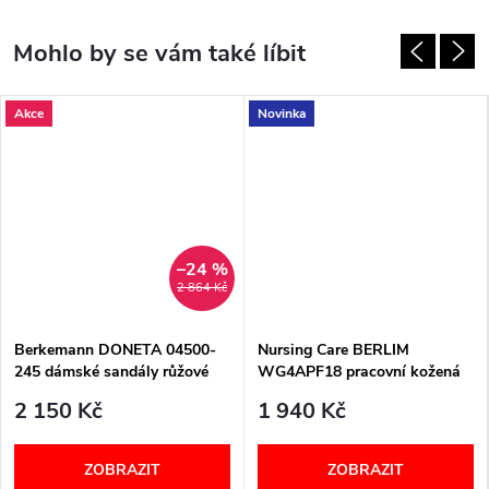
Akce
Novinka
–24 %
2 864 Kč
Berkemann DONETA 04500-
Nursing Care BERLIM
245 dámské sandály růžové
WG4APF18 pracovní kožená
pratelná obuv s certifikací
2 150 Kč
1 940 Kč
dámská s páskem primavera
ZOBRAZIT
ZOBRAZIT