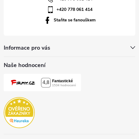
í
+420 778 061 414
Staňte se fanouškem
Informace pro vás
Naše hodnocení