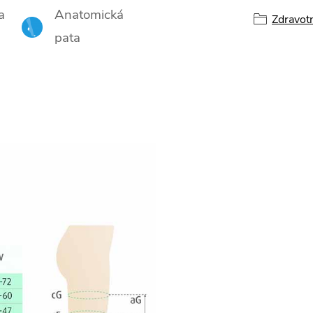
a
Anatomická
Zdravot
pata