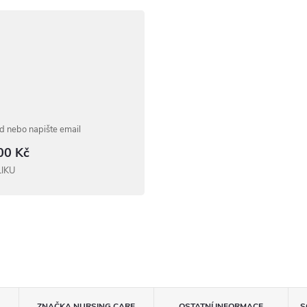
 nebo napište email
00 Kč
LIKU
ZNAČKA
NURSING CARE
OSTATNÍ INFORMACE
S