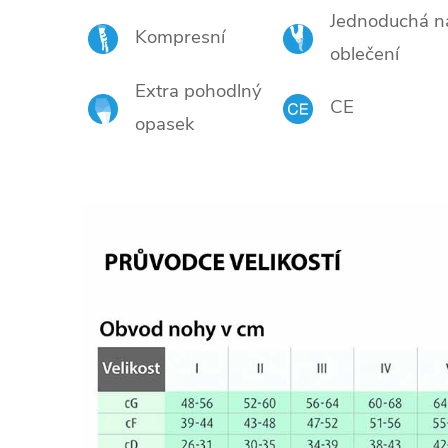
Jednoduchá n
Kompresní
oblečení
Extra pohodlný
CE
opasek