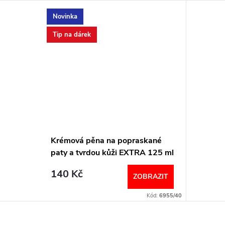
Novinka
Tip na dárek
Krémová pěna na popraskané
paty a tvrdou kůži EXTRA 125 ml
Callusan
140 Kč
ZOBRAZIT
Kód:
6955/40