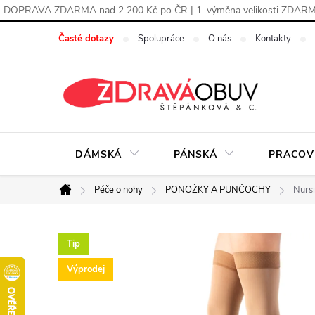
DOPRAVA ZDARMA nad 2 200 Kč po ČR | 1. výměna velikosti ZDAR
Přejít
Časté dotazy
Spolupráce
O nás
Kontakty
na
obsah
DÁMSKÁ
PÁNSKÁ
PRACOV
Péče o nohy
PONOŽKY A PUNČOCHY
Nurs
Domů
Tip
Výprodej