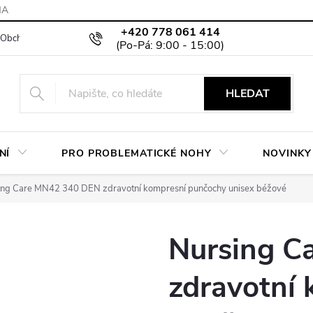
MA
+420 778 061 414
Obchodní podmínky
Podmínky ochrany osobních údajů
Moje objed
HLEDAT
NÍ
PRO PROBLEMATICKÉ NOHY
NOVINKY
ing Care MN42 340 DEN zdravotní kompresní punčochy unisex béžové
Nursing C
zdravotní