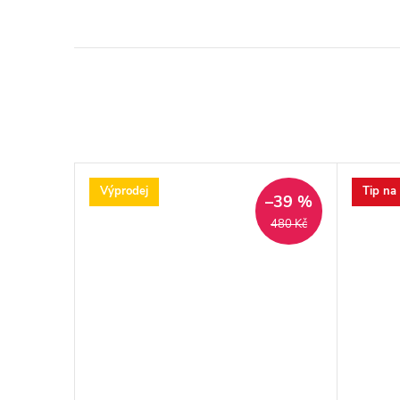
Výprodej
Tip na
–39 %
480 Kč