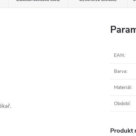
Param
EAN
:
Barva
:
Materiál
:
Období
:
ékař.
Produkt n