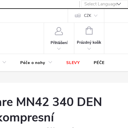
návka
CZK
NÁKUPNÍ
KOŠÍK
Prázdný košík
Přihlášení
Péče o nohy
SLEVY
PÉČE O OBUV
are MN42 340 DEN
 kompresní