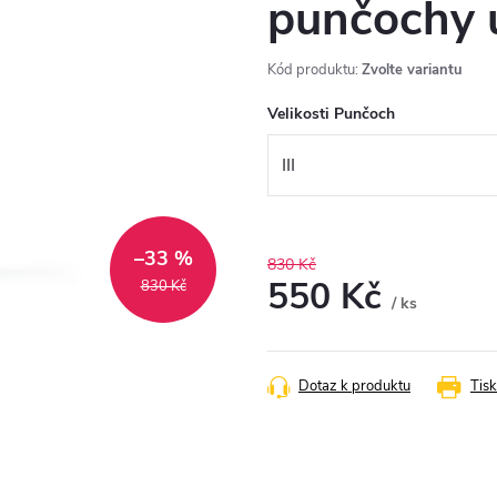
punčochy 
Kód produktu:
Zvolte variantu
Velikosti Punčoch
–33 %
830 Kč
550 Kč
830 Kč
/ ks
Měrná
cena:
Dotaz k produktu
Tisk