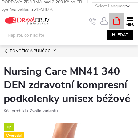
DOPRAVA ZDARMA nad 2 200 Kč po ČR | 1.
výměna velikosti ZDARMA
Přejít
NÁKUPNÍ
KOŠÍK
na
obsah
HLEDAT
PONOŽKY A PUNČOCHY
Nursing Care MN41 340
DEN zdravotní kompresní
podkolenky unisex béžové
Kód produktu:
Zvolte variantu
Tip
Výprodej