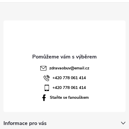
Z
á
p
a
t
zdravaobuv
@
email.cz
í
+420 778 061 414
+420 778 061 414
Staňte se fanouškem
Informace pro vás