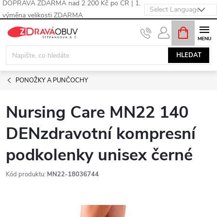
DOPRAVA ZDARMA nad 2 200 Kč po ČR | 1.
výměna velikosti ZDARMA
Přejít
NÁKUPNÍ
KOŠÍK
na
obsah
HLEDAT
PONOŽKY A PUNČOCHY
Nursing Care MN22 140
DENzdravotní kompresní
podkolenky unisex černé
Kód produktu:
MN22-18036744