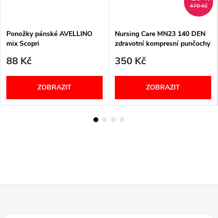
470 Kč
Ponožky pánské AVELLINO
Nursing Care MN23 140 DEN
mix Scopri
zdravotní kompresní punčochy
unisex béžové
88 Kč
350 Kč
ZOBRAZIT
ZOBRAZIT
Z