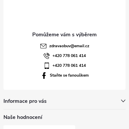
á
p
a
t
zdravaobuv
@
email.cz
í
+420 778 061 414
+420 778 061 414
Staňte se fanouškem
Informace pro vás
Naše hodnocení