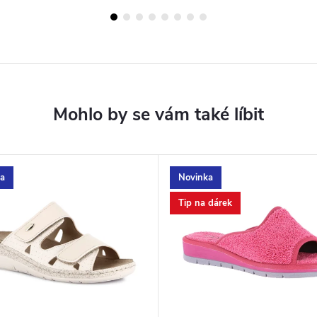
a
Novinka
Tip na dárek