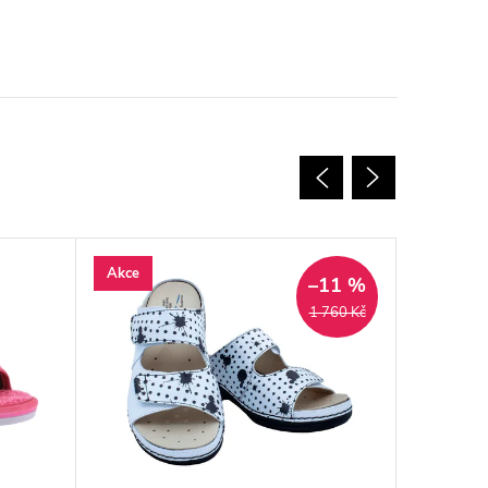
Akce
Akce
–11 %
1 760 Kč