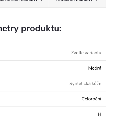
etry produktu:
Zvolte variantu
Modrá
Syntetická kůže
Celoroční
H