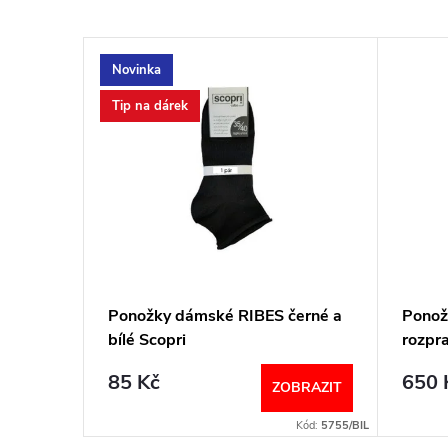
Novinka
Tip na dárek
nožky
Ponožky dámské RIBES černé a
Ponož
bílé Scopri
rozpr
ITBM 
85 Kč
650 
BRAZIT
ZOBRAZIT
Kód:
4209/HNE
Kód:
5755/BIL