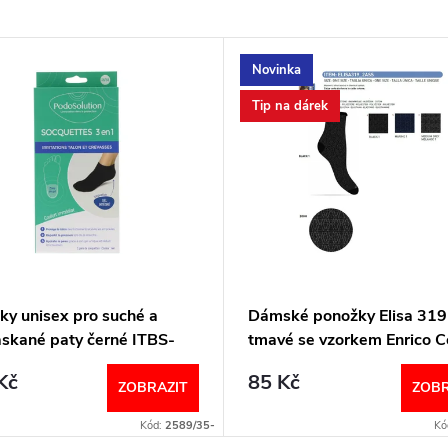
Novinka
Tip na dárek
ky unisex pro suché a
Dámské ponožky Elisa 319
askané paty černé ITBS-
tmavé se vzorkem Enrico C
PodoSolution
Kč
85 Kč
ZOBRAZIT
ZOBR
Kód:
2589/35-
Kó