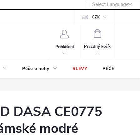
návka
CZK
NÁKUPNÍ
KOŠÍK
Prázdný košík
Přihlášení
Péče o nohy
SLEVY
PÉČE O OBUV
D DASA CE0775
dámské modré