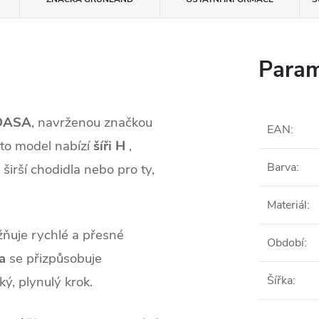
Param
DASA
, navrženou značkou
EAN
:
nto model nabízí
šíři H
,
Barva
:
 širší chodidla nebo pro ty,
Materiál
:
uje rychlé a přesné
Období
:
a
se přizpůsobuje
, plynulý krok.
Šířka
: