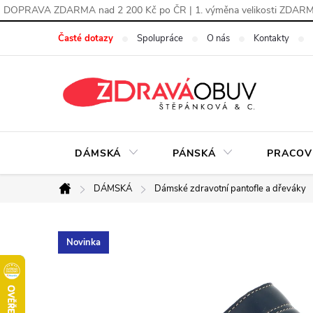
DOPRAVA ZDARMA nad 2 200 Kč po ČR | 1. výměna velikosti ZDAR
Přejít
Časté dotazy
Spolupráce
O nás
Kontakty
na
obsah
DÁMSKÁ
PÁNSKÁ
PRACOV
DÁMSKÁ
Dámské zdravotní pantofle a dřeváky
Domů
Novinka