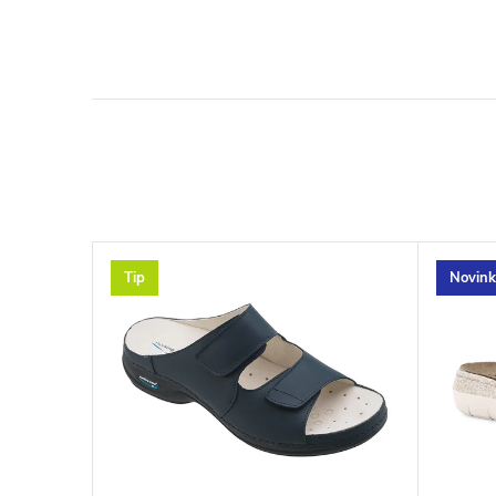
Tip
Novink