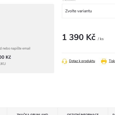
1 390 Kč
/ ks
Měrná
 nebo napište email
cena:
00 Kč
Dotaz k produktu
Tisk
LIKU
ZNAČKA
GRUNLAND
OSTATNÍ INFORMACE
S