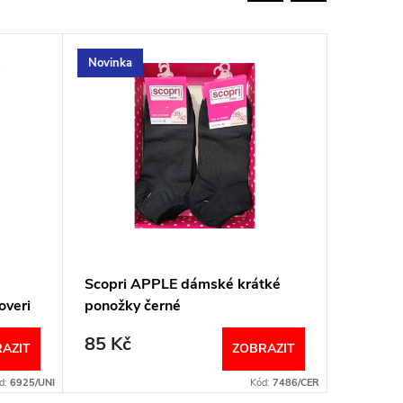
Novinka
Tip na d
Scopri APPLE dámské krátké
Dámské
overi
ponožky černé
kosočtv
85 Kč
85 Kč
AZIT
ZOBRAZIT
d:
6925/UNI
Kód:
7486/CER