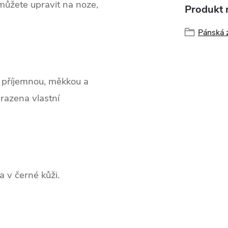
můžete upravit na noze,
Produkt n
Pánská 
 příjemnou, měkkou a
razena vlastní
 v černé kůži.