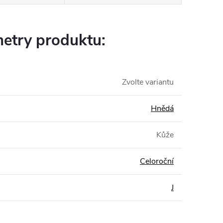
etry produktu:
Zvolte variantu
Hnědá
Kůže
Celoroční
J