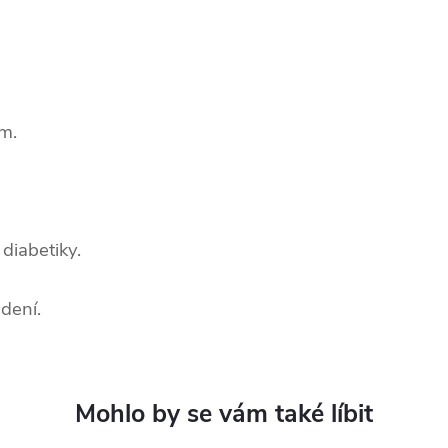
m.
 diabetiky.
dení.