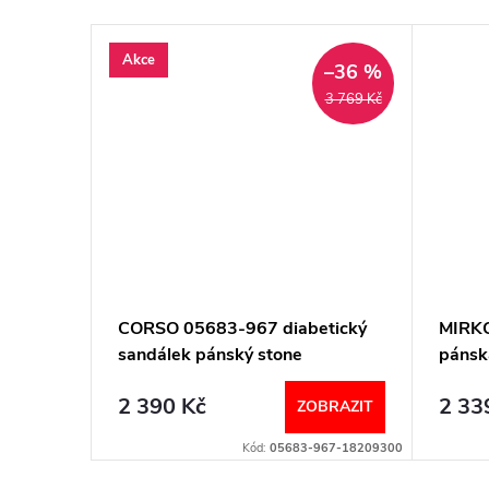
Akce
–36 %
3 769 Kč
 pánský
CORSO 05683-967 diabetický
MIRKO
mann
sandálek pánský stone
pánsk
Berkemann
Berk
2 390 Kč
2 33
BRAZIT
ZOBRAZIT
900-18204055
Kód:
05683-967-18209300