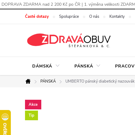
DOPRAVA ZDARMA nad 2 200 Kč po ČR | 1. výměna velikosti ZDAR
Přejít
Časté dotazy
Spolupráce
O nás
Kontakty
na
obsah
DÁMSKÁ
PÁNSKÁ
PRACOV
PÁNSKÁ
UMBERTO pánský diabetický nazouvá
Domů
Akce
Tip