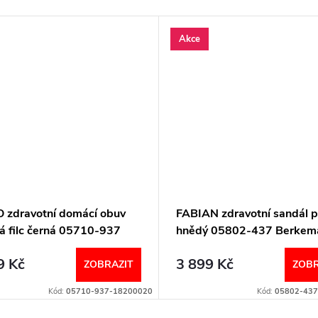
Akce
 zdravotní domácí obuv
FABIAN zdravotní sandál 
á filc černá 05710-937
hnědý 05802-437 Berkem
emann
9 Kč
3 899 Kč
ZOBRAZIT
ZOBR
Kód:
05710-937-18200020
Kód:
05802-437