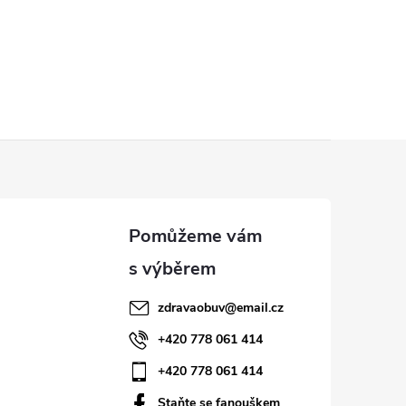
zdravaobuv
@
email.cz
+420 778 061 414
+420 778 061 414
Staňte se fanouškem