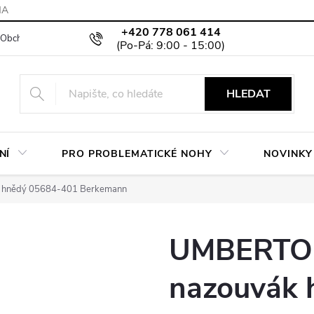
MA
+420 778 061 414
Obchodní podmínky
Podmínky ochrany osobních údajů
Moje objed
HLEDAT
NÍ
PRO PROBLEMATICKÉ NOHY
NOVINKY
k hnědý 05684-401 Berkemann
UMBERTO p
nazouvák 