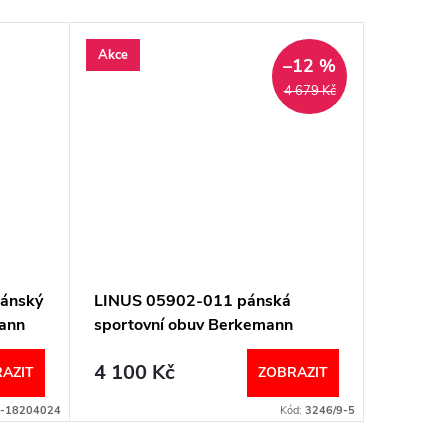
Akce
Akce
–12 %
4 679 Kč
pánský
LINUS 05902-011 pánská
ADAM p
ann
sportovní obuv Berkemann
pantofe
Berkem
4 100 Kč
2 730
AZIT
ZOBRAZIT
-18204024
Kód:
3246/9-5