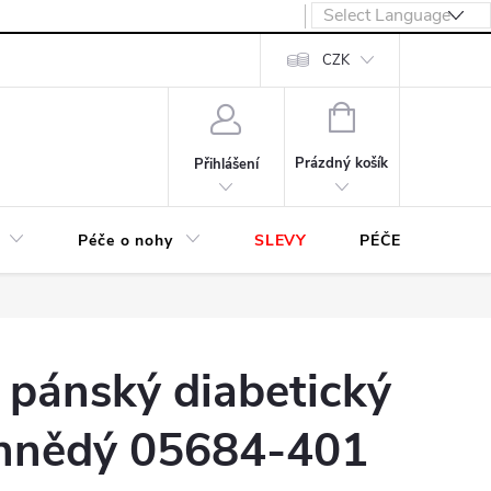
návka
CZK
NÁKUPNÍ
KOŠÍK
Prázdný košík
Přihlášení
Péče o nohy
SLEVY
PÉČE O OBUV
ánský diabetický
hnědý 05684-401