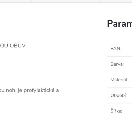
Param
VOU OBUV
EAN
:
Barva
:
Materiál
:
 noh, je profylaktické a
Období
:
Šířka
: