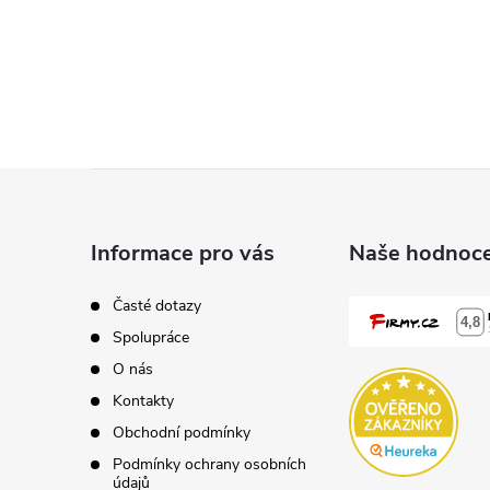
Z
á
Informace pro vás
Naše hodnoce
p
Časté dotazy
Spolupráce
a
O nás
t
Kontakty
Obchodní podmínky
í
Podmínky ochrany osobních
údajů