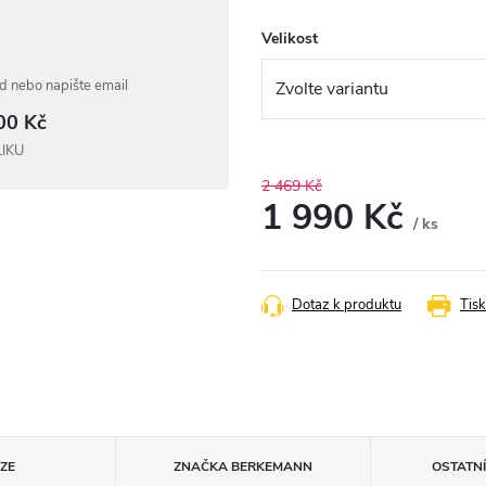
Velikost
 nebo napište email
00 Kč
LIKU
2 469 Kč
1 990 Kč
/ ks
Měrná
cena:
Dotaz k produktu
Tisk
ZE
ZNAČKA
BERKEMANN
OSTATN