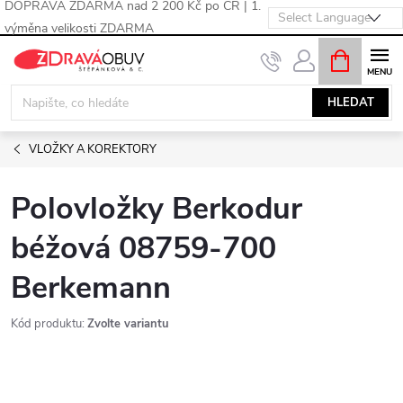
DOPRAVA ZDARMA nad 2 200 Kč po ČR | 1.
výměna velikosti ZDARMA
Přejít
NÁKUPNÍ
KOŠÍK
na
obsah
HLEDAT
VLOŽKY A KOREKTORY
Polovložky Berkodur
béžová 08759-700
Berkemann
Kód produktu:
Zvolte variantu