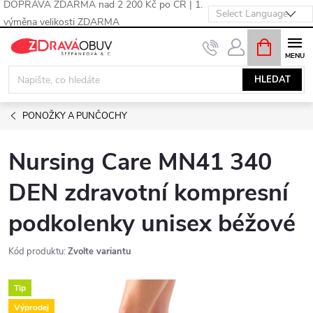
DOPRAVA ZDARMA nad 2 200 Kč po ČR | 1.
výměna velikosti ZDARMA
Přejít
NÁKUPNÍ
KOŠÍK
na
obsah
HLEDAT
PONOŽKY A PUNČOCHY
Nursing Care MN41 340
DEN zdravotní kompresní
podkolenky unisex béžové
Kód produktu:
Zvolte variantu
Tip
Výprodej