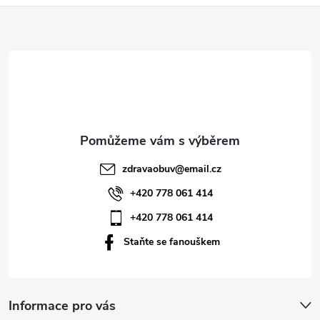
Z
á
p
a
t
zdravaobuv
@
email.cz
í
+420 778 061 414
+420 778 061 414
Staňte se fanouškem
Informace pro vás