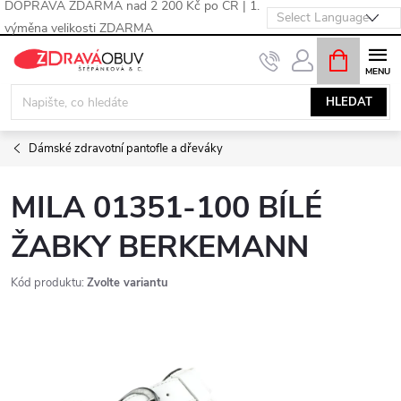
DOPRAVA ZDARMA nad 2 200 Kč po ČR | 1.
výměna velikosti ZDARMA
Přejít
NÁKUPNÍ
KOŠÍK
na
obsah
HLEDAT
Dámské zdravotní pantofle a dřeváky
MILA 01351-100 BÍLÉ
ŽABKY BERKEMANN
Kód produktu:
Zvolte variantu