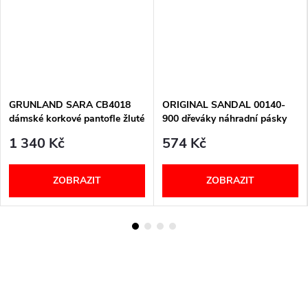
GRUNLAND SARA CB4018
ORIGINAL SANDAL 00140-
dámské korkové pantofle žluté
900 dřeváky náhradní pásky
černé Berkemann
1 340 Kč
574 Kč
ZOBRAZIT
ZOBRAZIT