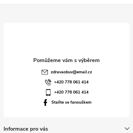
Z
á
p
a
t
zdravaobuv
@
email.cz
í
+420 778 061 414
+420 778 061 414
Staňte se fanouškem
Informace pro vás