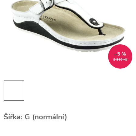
–5 %
2 859 Kč
Šířka: G (normální)