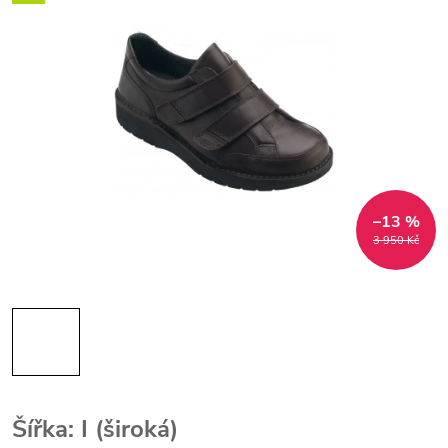
–13 %
3 950 Kč
Šířka: I (široká)