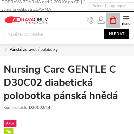
DOPRAVA ZDARMA nad 2 200 Kč po ČR | 1.
výměna velikosti ZDARMA
Přejít
NÁKUPNÍ
KOŠÍK
na
obsah
HLEDAT
Pánské zdravotní polobotky
Nursing Care GENTLE C
D30C02 diabetická
polobotka pánská hnědá
Kód produktu:
D30C02/44
Akce
Tip