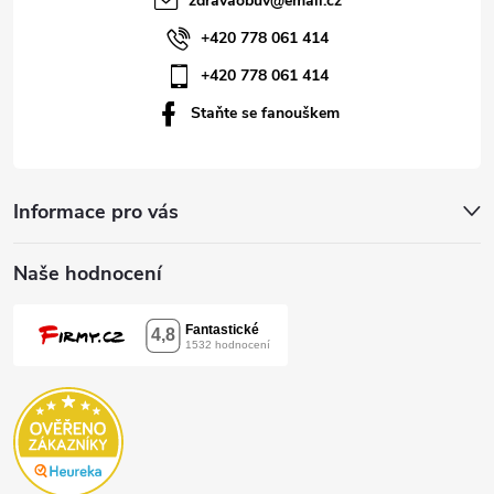
zdravaobuv
@
email.cz
í
+420 778 061 414
+420 778 061 414
Staňte se fanouškem
Informace pro vás
Naše hodnocení