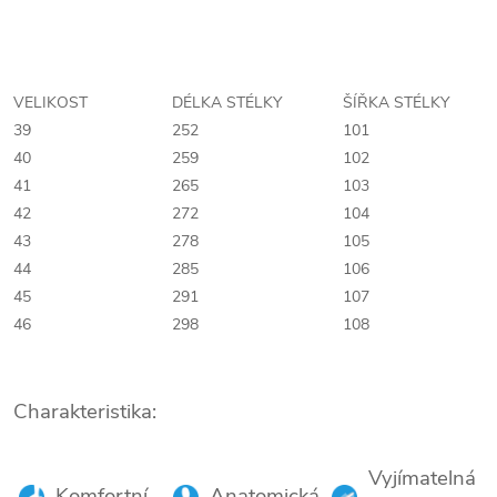
VELIKOST
DÉLKA STÉLKY
ŠÍŘKA STÉLKY
39
252
101
40
259
102
41
265
103
42
272
104
43
278
105
44
285
106
45
291
107
46
298
108
Charakteristika:
Vyjímatelná
Komfortní
Anatomická