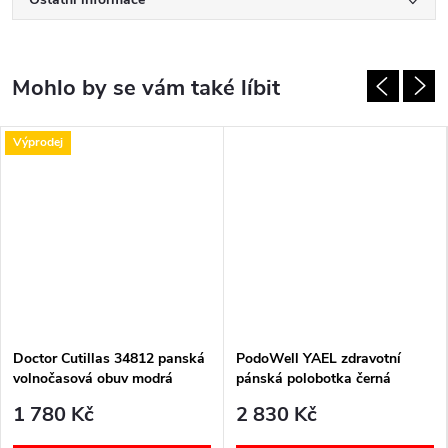
Výprodej
Doctor Cutillas 34812 panská
PodoWell YAEL zdravotní
volnočasová obuv modrá
pánská polobotka černá
1 780 Kč
2 830 Kč