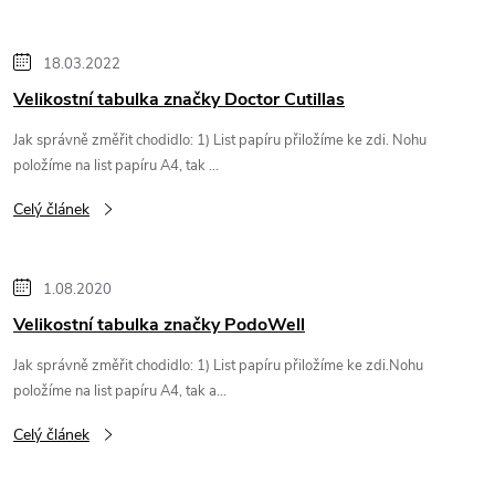
i
s
18.03.2022
č
Velikostní tabulka značky Doctor Cutillas
Jak správně změřit chodidlo: 1) List papíru přiložíme ke zdi. Nohu
l
položíme na list papíru A4, tak ...
á
Celý článek
n
1.08.2020
k
Velikostní tabulka značky PodoWell
Jak správně změřit chodidlo: 1) List papíru přiložíme ke zdi.Nohu
ů
položíme na list papíru A4, tak a...
Celý článek