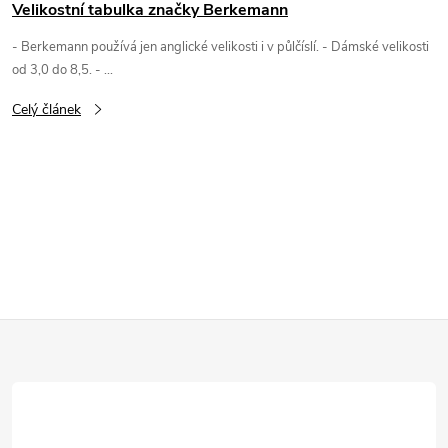
Velikostní tabulka značky Berkemann
- Berkemann používá jen anglické velikosti i v půlčíslí. - Dámské velikosti
od 3,0 do 8,5. - ...
Celý článek
O
v
l
Z
á
d
á
a
p