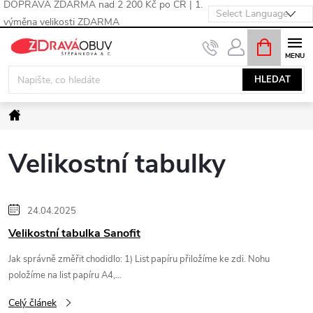
DOPRAVA ZDARMA nad 2 200 Kč po ČR | 1.
výměna velikosti ZDARMA
Přejít
NÁKUPNÍ
KOŠÍK
na
obsah
HLEDAT
Domů
Velikostní tabulky
V
24.04.2025
Velikostní tabulka Sanofit
ý
Jak správně změřit chodidlo: 1) List papíru přiložíme ke zdi. Nohu
p
položíme na list papíru A4,...
Celý článek