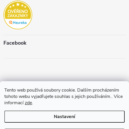
s
u
Facebook
Tento web používá soubory cookie. Dalším procházením
Copyright 2026
Štěpánková & C.
. Všechna práva vyhrazena.
Upravit
tohoto webu vyjadřujete souhlas s jejich používáním.. Více
nastavení cookies
informací
zde
.
Vytvořil a spravuje
Pohání Shoptet
Nastavení