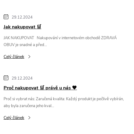
i
s
29.12.2024
č
Jak nakupovat 🛒
JAK NAKUPOVAT Nakupování v internetovém obchodě ZDRAVÁ
l
OBUV je snadné a před...
á
Celý článek
n
29.12.2024
k
Proč nakupovat 🛒 právě u nás 🧡
Proč si vybrat nás: Zaručená kvalita: Každý produkt je pečlivě vybírán,
ů
aby byla zaručena jeho kval...
Celý článek