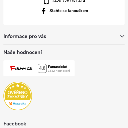
v
+420 778 061 414
k
Staňte se fanouškem
y
v
Informace pro vás
ý
Naše hodnocení
p
i
s
u
Facebook