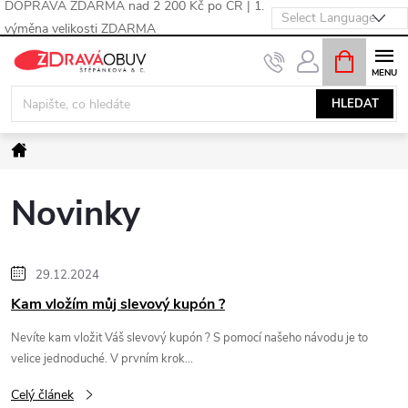
DOPRAVA ZDARMA nad 2 200 Kč po ČR | 1.
výměna velikosti ZDARMA
Přejít
NÁKUPNÍ
KOŠÍK
na
obsah
HLEDAT
Domů
Novinky
V
29.12.2024
Kam vložím můj slevový kupón ?
ý
Nevíte kam vložit Váš slevový kupón ? S pomocí našeho návodu je to
p
velice jednoduché. V prvním krok...
Celý článek