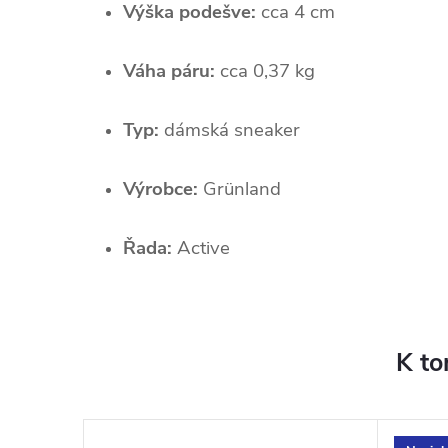
Výška podešve:
cca 4 cm
Váha páru:
cca 0,37 kg
Typ:
dámská sneaker
Výrobce:
Grünland
Řada:
Active
K to