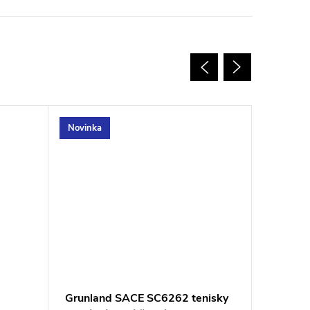
Novinka
Novinka
Grunland SACE SC6262 tenisky
PodoWel