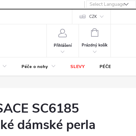
návka
CZK
NÁKUPNÍ
KOŠÍK
Prázdný košík
Přihlášení
Péče o nohy
SLEVY
PÉČE O OBUV
 SACE SC6185
hké dámské perla