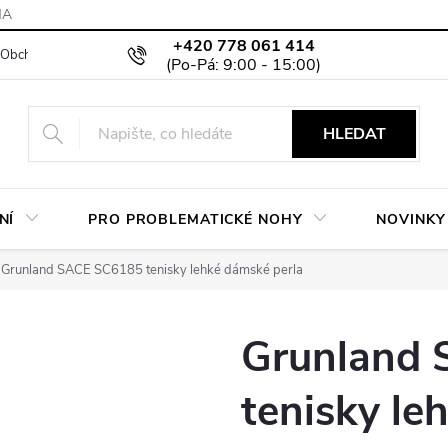
MA
+420 778 061 414
Obchodní podmínky
Podmínky ochrany osobních údajů
Moje objed
HLEDAT
NÍ
PRO PROBLEMATICKÉ NOHY
NOVINKY
Grunland SACE SC6185 tenisky lehké dámské perla
Grunland
tenisky le