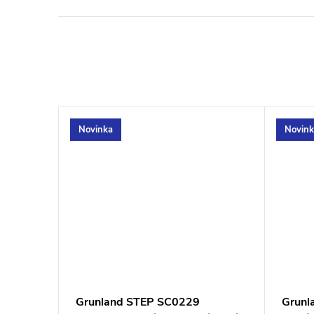
Novinka
Novink
enisky
Grunland STEP SC0229
Grunl