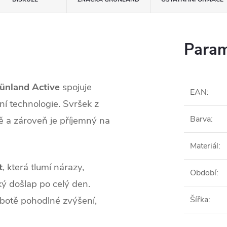
Param
ünland Active
spojuje
EAN
:
ní technologie. Svršek z
Barva
:
 a zároveň je příjemný na
Materiál
:
t
, která tlumí nárazy,
Období
:
ký došlap po celý den.
botě pohodlné zvýšení,
Šířka
: