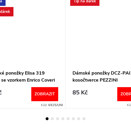
a
Tip na dárek
 dárek
é ponožky Elisa 319
Dámské ponožky DCZ-PA
 se vzorkem Enrico Coveri
kosočtverce PEZZINI
č
85 Kč
ZOBRAZIT
ZOBR
Kód:
6925/UNI
Kó