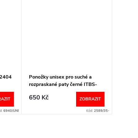
I2404
Ponožky unisex pro suché a
Dámské
rozpraskané paty černé ITBS-
lurexem
ITBM PodoSolution
650 Kč
85 Kč
AZIT
ZOBRAZIT
d:
6940/UNI
Kód:
2589/35-