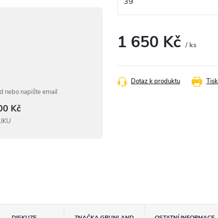
1 650 Kč
/ ks
Měrná
cena:
Dotaz k produktu
Tisk
 nebo napište email
00 Kč
LIKU
DISKUZE
ZNAČKA
GRUNLAND
OSTATNÍ INFORMACE