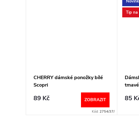
Novink
Tip na
18
CHERRY dámské ponožky bílé
Dámsk
co
Scopri
tmavé
89 Kč
85 K
BRAZIT
ZOBRAZIT
Kód:
6922/UNI
Kód:
2754/37/