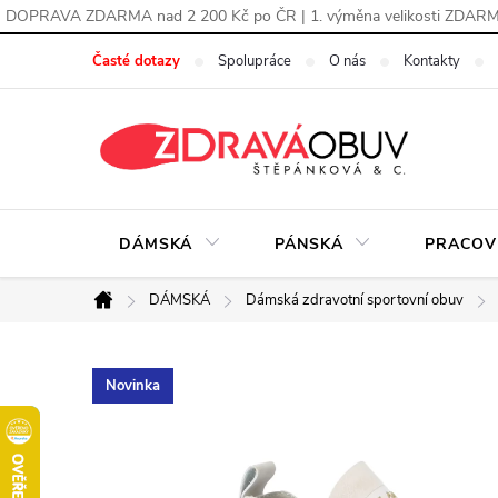
DOPRAVA ZDARMA nad 2 200 Kč po ČR | 1. výměna velikosti ZDAR
Přejít
Časté dotazy
Spolupráce
O nás
Kontakty
na
obsah
DÁMSKÁ
PÁNSKÁ
PRACOV
DÁMSKÁ
Dámská zdravotní sportovní obuv
Domů
Novinka