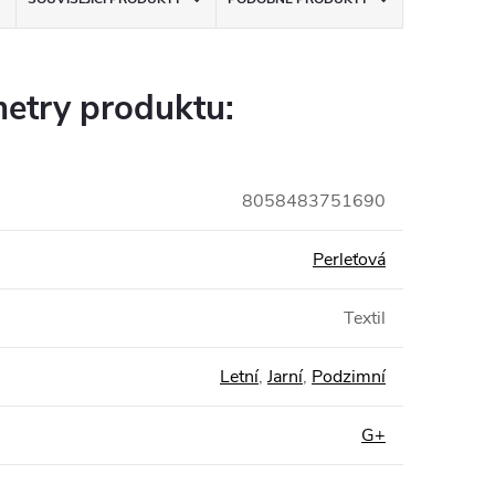
etry produktu:
8058483751690
Perleťová
Textil
Letní
,
Jarní
,
Podzimní
G+