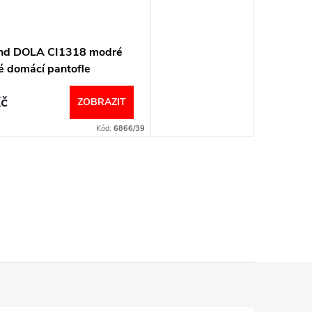
nd DOLA CI1318 modré
 domácí pantofle
č
ZOBRAZIT
Kód:
6866/39