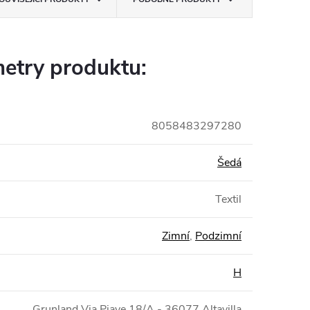
etry produktu:
8058483297280
Šedá
Textil
Zimní
,
Podzimní
H
Grunland Via Piave 18/A - 36077 Altavilla