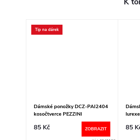
K to
Tip na dárek
oka,
Dámské ponožky DCZ-PAI2404
Dámsk
SABS-
kosočtverce PEZZINI
lurex
on
85 Kč
85 K
BRAZIT
ZOBRAZIT