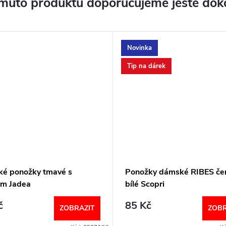
muto produktu doporučujeme ještě dok
Novinka
Tip na dárek
é ponožky tmavé s
Ponožky dámské RIBES če
em Jadea
bílé Scopri
č
85 Kč
ZOBRAZIT
ZOBR