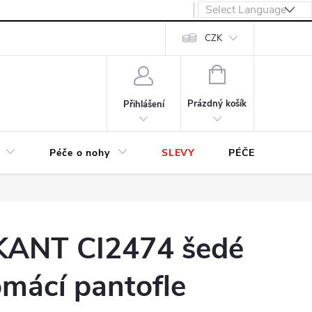
návka
CZK
NÁKUPNÍ
KOŠÍK
Prázdný košík
Přihlášení
Péče o nohy
SLEVY
PÉČE O OBUV
KANT CI2474 šedé
mácí pantofle