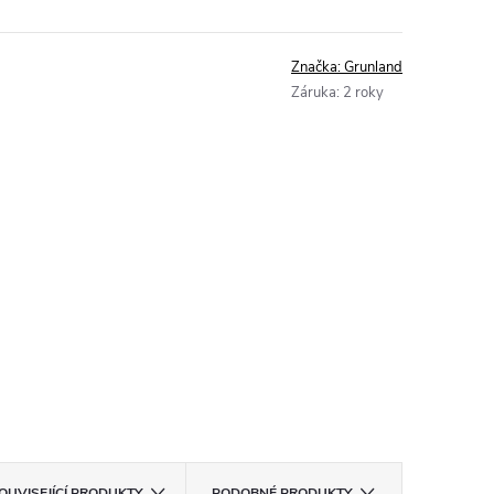
Značka:
Grunland
Záruka
:
2 roky
OUVISEJÍCÍ PRODUKTY
PODOBNÉ PRODUKTY