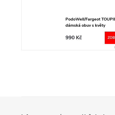
PodoWell/Fargeot TOUPI
dámská obuv s květy
990 Kč
ZOB
Z