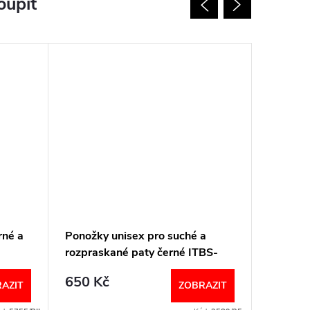
oupit
Tip na d
rné a
Ponožky unisex pro suché a
Dámské 
rozpraskané paty černé ITBS-
barevné
ITBM PodoSolution
Coveri
650 Kč
85 Kč
AZIT
ZOBRAZIT