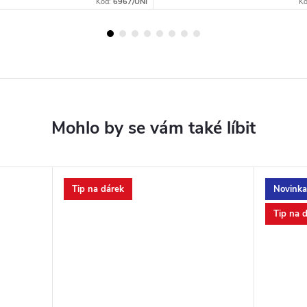
Kód:
6967/UNI
K
Tip na dárek
Novinka
Tip na 