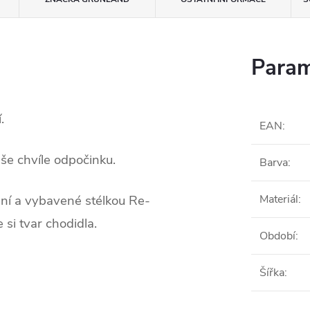
Param
.
EAN
:
še chvíle odpočinku.
Barva
:
ní a vybavené stélkou Re-
Materiál
:
si tvar chodidla.
Období
:
Šířka
: