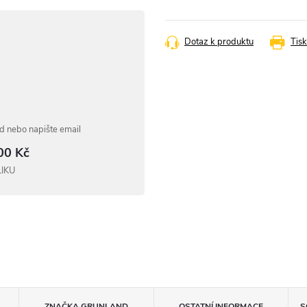
cena:
Dotaz k produktu
Tisk
 nebo napište email
00 Kč
LIKU
ZNAČKA
GRUNLAND
OSTATNÍ INFORMACE
S