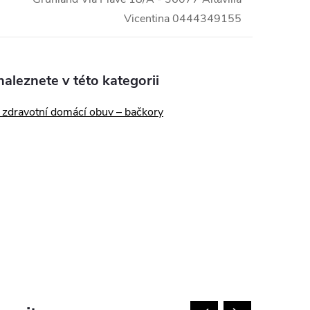
Vicentina 0444349155
aleznete v této kategorii
zdravotní domácí obuv – bačkory