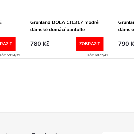
E
Grunland DOLA CI1317 modré
Grunla
dámské domácí pantofle
dámské
780 Kč
790 K
RAZIT
ZOBRAZIT
Kód:
5914/39
Kód:
6872/41