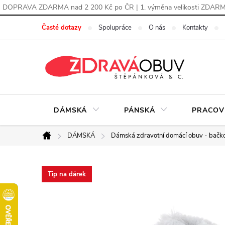
DOPRAVA ZDARMA nad 2 200 Kč po ČR | 1. výměna velikosti ZDAR
Přejít
Časté dotazy
Spolupráce
O nás
Kontakty
na
obsah
DÁMSKÁ
PÁNSKÁ
PRACOV
DÁMSKÁ
Dámská zdravotní domácí obuv - bačk
Domů
Tip na dárek