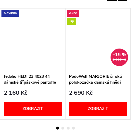
Novinka
Akce
Tip
–15 %
3 200 Kč
Fidelio HEDI 23 4023 44
PodoWell MARJORIE široká
dámské třípáskové pantofle
polokozačka dámská hnědá
ambra miss
2 160 Kč
2 690 Kč
ZOBRAZIT
ZOBRAZIT