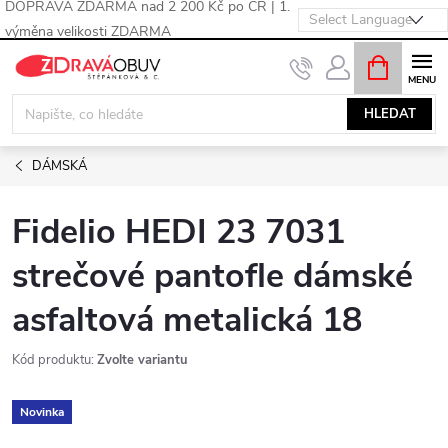
DOPRAVA ZDARMA nad 2 200 Kč po ČR | 1.
výměna velikosti ZDARMA
Přejít
NÁKUPNÍ
KOŠÍK
na
obsah
HLEDAT
DÁMSKÁ
Fidelio HEDI 23 7031
strečové pantofle dámské
asfaltová metalická 18
Kód produktu:
Zvolte variantu
Novinka