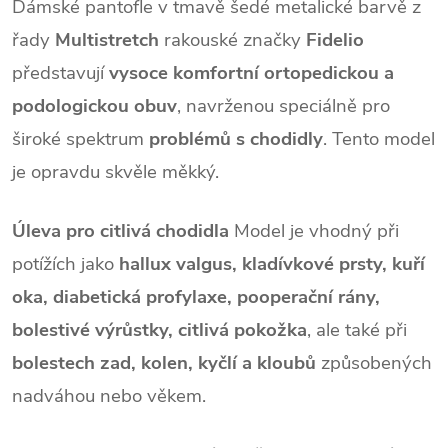
Dámské pantofle v tmavě šedé metalické barvě z
řady
Multistretch
rakouské značky
Fidelio
představují
vysoce komfortní ortopedickou a
podologickou obuv
, navrženou speciálně pro
široké spektrum
problémů s chodidly
. Tento model
je opravdu skvěle měkký.
Úleva pro citlivá chodidla
Model je vhodný při
potížích jako
hallux valgus, kladívkové prsty, kuří
oka, diabetická profylaxe, pooperační rány,
bolestivé výrůstky, citlivá pokožka
, ale také při
bolestech zad, kolen, kyčlí a kloubů
způsobených
nadváhou nebo věkem.