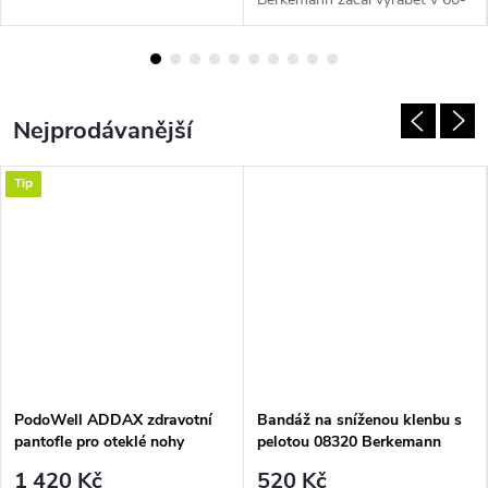
tých letech, pro svoji oblíbenost
se vyrábějí dodnes.
Vyměnitelné pásky umožňují
jednoduše...
Nejprodávanější
Tip
PodoWell ADDAX zdravotní
Bandáž na sníženou klenbu s
pantofle pro oteklé nohy
pelotou 08320 Berkemann
unisex modrá
1 420 Kč
520 Kč