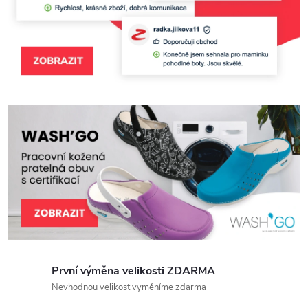
v
e
s
h
o
p
u
Z
d
První výměna velikosti ZDARMA
r
Nevhodnou velikost vyměníme zdarma