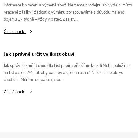
Informace k vrácení a výměně zboží Nemáme prodejnu ani výdejní místo.
Vrácené zásilky i žádosti o výměnu zpracováváme z důvodu malého
objemu 1× týdně – vždy v pátek. Zásilky...
Číst článek
Jak správně určit velikost obuvi
Jak správně změřit chodidlo List papíru přiložíme ke zdi.Nohu položíme
na list papíru A4, tak aby pata byla opřena o zeď. Nakreslíme obrys
chodidla. Měříme od palce (nebo...
Číst článek