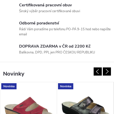
a
Certifikovaná pracovní obuv
Široký výběr pracovní certifikované obuvi
v
Odborné poradenství
á
Rádi Vám poradíme po telefonu PO-PÁ 9-15 hod nebo napište
email
O
DOPRAVA ZDARMA v ČR od 2200 Kč
b
Balíkovna, DPD, PPL jen PRO ČESKOU REPUBLIKU
u
v
Novinky
Š
Novinka
Novinka
t
ě