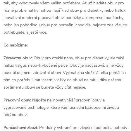
tak, aby vyhovovaly všem vašim potřebám. Ať už hledáte obuv pro
různé problematiky nohou například obuv pro diabetiky nebo hallux,
inovativní moderní pracovní obuv, ponožky a kompresní punčochy,
nebo jen pohodlnou obuv pro normální chodidla, najdete zde vše, co
potřebujete, a ještě více.
Co nabízíme:
Zdravotní obuv:
Obuv pro oteklé nohy, obuv pro diabetiky, ale také
hallux valgus nebo-li vbočené palce. Obuv je nadčasová, a ne vždy
působí dojmem zdravotní obuvi. Vyjímatelná vložka/stélka pomáhá i
těm co potřebují mít vlastní vložky do obuvi na míru, díky našemu
sortimentu obuvi se budete vždy cítit nejlépe.
Pracovní obuv:
Najděte nejinovativnější pracovní obuv a
vypracované technologie, které vám usnadní každodenní život a
údržbu obuvi.
Punčochové zboží:
Produkty vybrané pro zlepšení pohodlí a pohody