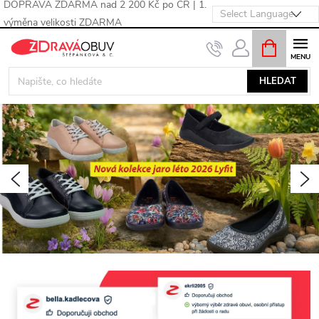
DOPRAVA ZDARMA nad 2 200 Kč po ČR | 1.
výměna velikosti ZDARMA
Přejít
NÁKUPNÍ
KOŠÍK
na
obsah
HLEDAT
V
í
t
Předchozí
N
e
j
t
e