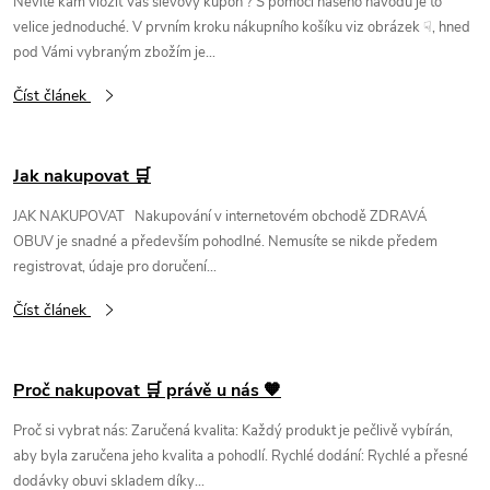
Nevíte kam vložit Váš slevový kupón ? S pomocí našeho návodu je to
velice jednoduché. V prvním kroku nákupního košíku viz obrázek ☟, hned
pod Vámi vybraným zbožím je...
Číst článek
Jak nakupovat 🛒
JAK NAKUPOVAT Nakupování v internetovém obchodě ZDRAVÁ
OBUV je snadné a především pohodlné. Nemusíte se nikde předem
registrovat, údaje pro doručení...
Číst článek
Proč nakupovat 🛒 právě u nás 🧡
Proč si vybrat nás: Zaručená kvalita: Každý produkt je pečlivě vybírán,
aby byla zaručena jeho kvalita a pohodlí. Rychlé dodání: Rychlé a přesné
dodávky obuvi skladem díky...