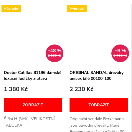
s
Výprodej
Výprodej
.
r
.
o
–48 %
–9 %
2 680 Kč
2 469 Kč
.
Doctor Cutillas 81196 dámské
ORIGINAL SANDAL dřeváky
luxusní lodičky zlatavá
unisex bílé 00100-100
Berkemann
1 380 Kč
2 230 Kč
ZOBRAZIT
ZOBRAZIT
Šířka H (širší) VELIKOSTNÍ
Originální sandále Berkemann
TABULKA
jsou původní dřeváky, které
Berkemann začal vyrábět v 60-