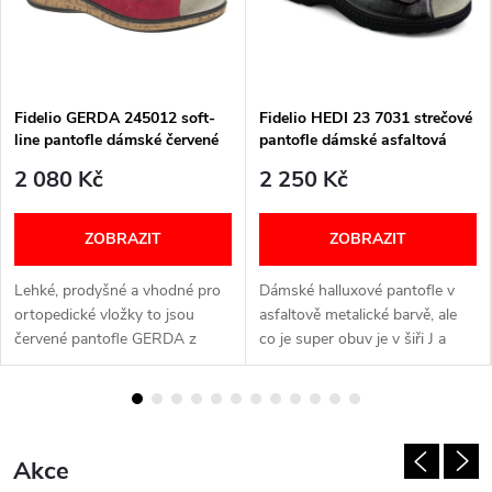
p
á
n
Fidelio GERDA 245012 soft-
Fidelio HEDI 23 7031 strečové
line pantofle dámské červené
pantofle dámské asfaltová
k
77
metalická 18
2 080 Kč
2 250 Kč
o
ZOBRAZIT
ZOBRAZIT
v
á
Lehké, prodyšné a vhodné pro
Dámské halluxové pantofle v
ortopedické vložky to jsou
asfaltově metalické barvě, ale
&
červené pantofle GERDA z
co je super obuv je v šiři J a
měkké kůže, dvěma suchými
jsou super měkké jak došlap tak
C
zipy. Šířka: G+ Velikostní
pásky . Šířka: J Velikostní...
tabulka níže v textu
.
Akce