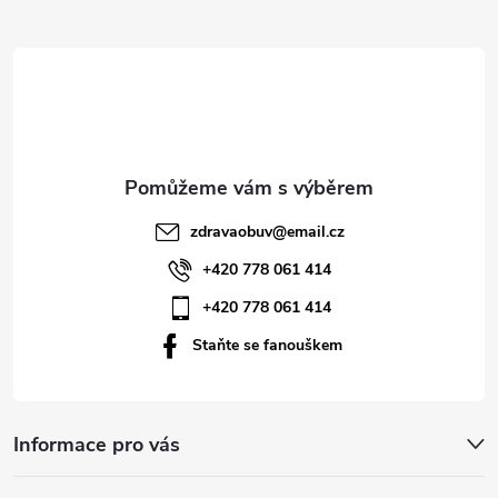
Z
á
p
a
t
zdravaobuv
@
email.cz
í
+420 778 061 414
+420 778 061 414
Staňte se fanouškem
Informace pro vás