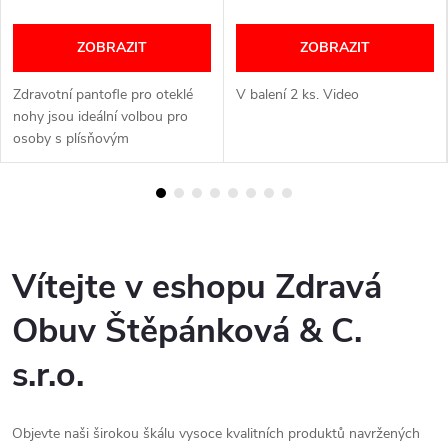
ZOBRAZIT
ZOBRAZIT
Zdravotní pantofle pro oteklé
V balení 2 ks. Video
nohy jsou ideální volbou pro
osoby s plísňovým
onemocněním nohou, diabetiky,
seniory nebo pacienty, kteří
potřebují obuv kompatibilní s
obvazy....
Vítejte v eshopu Zdravá
Obuv Štěpánková & C.
s.r.o.
Objevte naši širokou škálu vysoce kvalitních produktů navržených